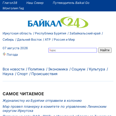
Глагол38
Наш Север
Путеводитель Baikal Go
Монголия Гид
Иркутская область
Республика Бурятия
Забайкальский край
Сибирь
Дальний Восток
АТР
Россия и Мир
07 августа 2026
Погода
Все новости
Политика
Экономика
Социум
Культура
Наука
Спорт
Происшествия
САМОЕ ЧИТАЕМОЕ
Журналистку из Бурятии отправили в колонию
Мэр провел планерку в комитете по управлению Ленинским
округом Иркутска