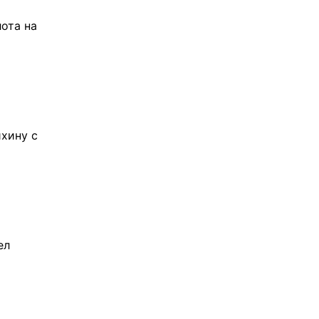
ота на
хину с
ел