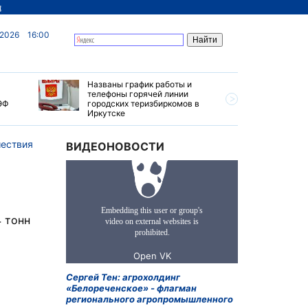
д
 2026
16:00
Названы график работы и
Особые у
телефоны горячей линии
автопуте
ЭФ
городских теризбиркомов в
создадут
Иркутске
ествия
ВИДЕОНОВОСТИ
 тонн
Сергей Тен: агрохолдинг
«Белореченское» - флагман
регионального агропромышленного