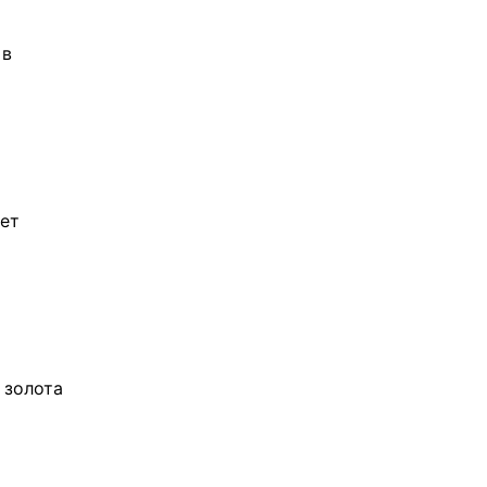
 в
лет
 золота