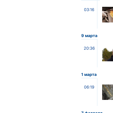
03:16
9 марта
20:36
1 марта
06:19