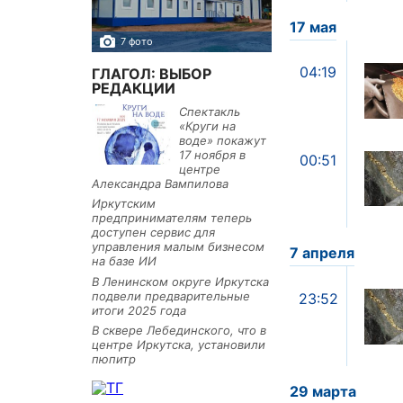
17 мая
7 фото
10 фото
04:19
ГЛАГОЛ: ВЫБОР
РЕДАКЦИИ
Спектакль
«Круги на
воде» покажут
17 ноября в
00:51
центре
Александра Вампилова
Иркутским
предпринимателям теперь
доступен сервис для
управления малым бизнесом
7 апреля
на базе ИИ
В Ленинском округе Иркутска
подвели предварительные
23:52
итоги 2025 года
В сквере Лебединского, что в
центре Иркутска, установили
пюпитр
29 марта