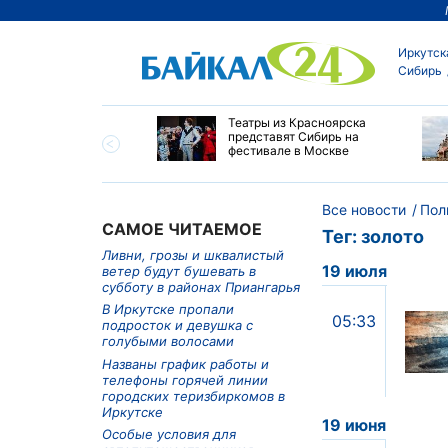
Иркутск
Сибирь
мир Путин наградил
Театры из Красноярска
ей Алтайского края
представят Сибирь на
пехи и многолетний
фестивале в Москве
Все новости
Пол
САМОЕ ЧИТАЕМОЕ
Тег: золото
Ливни, грозы и шквалистый
19 июля
ветер будут бушевать в
субботу в районах Приангарья
В Иркутске пропали
05:33
подросток и девушка с
голубыми волосами
Названы график работы и
телефоны горячей линии
городских теризбиркомов в
Иркутске
19 июня
Особые условия для