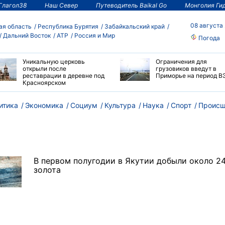
Глагол38
Наш Север
Путеводитель Baikal Go
Монголия Ги
08 августа
ая область
Республика Бурятия
Забайкальский край
Дальний Восток
АТР
Россия и Мир
Погода
Уникальную церковь
Ограничения для
открыли после
грузовиков введут в
реставрации в деревне под
Приморье на период В
Красноярском
итика
Экономика
Социум
Культура
Наука
Спорт
Происш
В первом полугодии в Якутии добыли около 24
золота