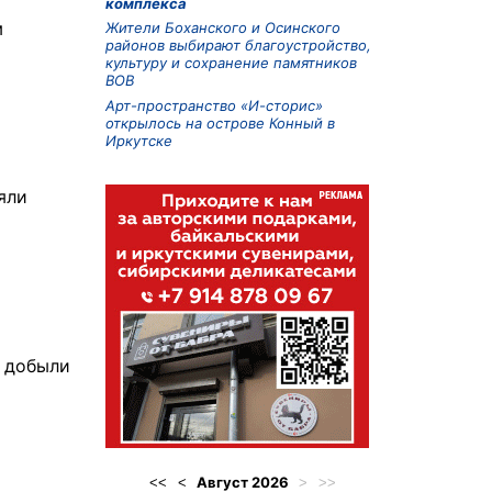
комплекса
м
Жители Боханского и Осинского
районов выбирают благоустройство,
культуру и сохранение памятников
ВОВ
Арт-пространство «И-сторис»
открылось на острове Конный в
Иркутске
яли
и добыли
Август
2026
<<
<
>
>>