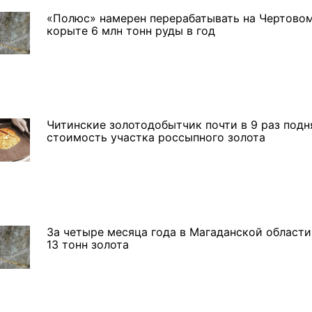
«Полюс» намерен перерабатывать на Чертово
корыте 6 млн тонн руды в год
Читинские золотодобытчик почти в 9 раз подн
стоимость участка россыпного золота
За четыре месяца года в Магаданской област
13 тонн золота
 в
В Иркутске готовят к
Игорь Кобзев принял
открытию новую детскую
участие в открытии нового
а!"
библиотеку
здания авиаотделения в
Качуге