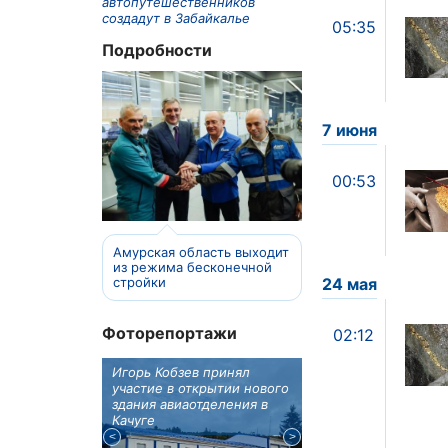
автопутешественников
создадут в Забайкалье
05:35
Подробности
7 июня
00:53
Амурская область выходит
из режима бесконечной
стройки
24 мая
Фоторепортажи
02:12
отовят к
Игорь Кобзев принял
Под Новосибирском
вую детскую
участие в открытии нового
субботу открылся
здания авиаотделения в
фестиваль "Вива Ави
Качуге