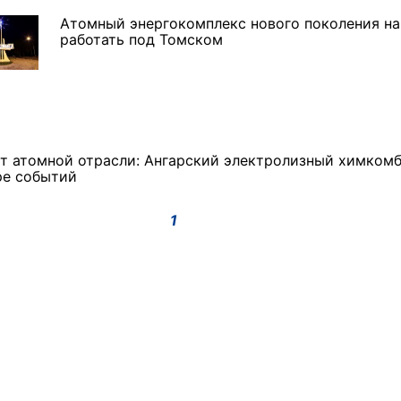
Атомный энергокомплекс нового поколения на
работать под Томском
ет атомной отрасли: Ангарский электролизный химкомб
ре событий
1
 в
В Иркутске готовят к
Игорь Кобзев принял
открытию новую детскую
участие в открытии нового
а!"
библиотеку
здания авиаотделения в
Качуге