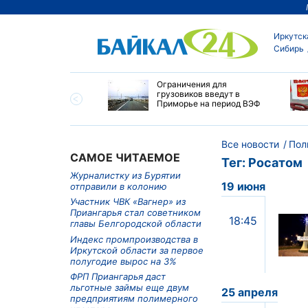
Иркутск
Сибирь
ровел планерку в
Ограничения для
ете по управлению
грузовиков введут в
ским округом
Приморье на период ВЭФ
ска
Все новости
Пол
САМОЕ ЧИТАЕМОЕ
Тег: Росатом
Журналистку из Бурятии
19 июня
отправили в колонию
Участник ЧВК «Вагнер» из
Приангарья стал советником
18:45
главы Белгородской области
Индекс промпроизводства в
Иркутской области за первое
полугодие вырос на 3%
ФРП Приангарья даст
льготные займы еще двум
25 апреля
предприятиям полимерного