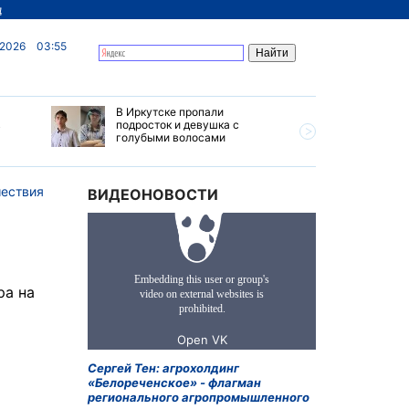
д
 2026
03:55
В Иркутске пропали
Ливни, г
в
подросток и девушка с
ветер бу
голубыми волосами
субботу 
Прианга
ествия
ВИДЕОНОВОСТИ
ра на
Сергей Тен: агрохолдинг
«Белореченское» - флагман
регионального агропромышленного