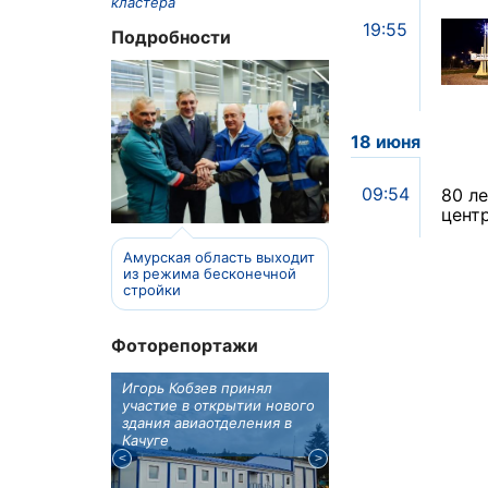
кластера
19:55
Подробности
18 июня
09:54
80 л
цент
Амурская область выходит
из режима бесконечной
стройки
Фоторепортажи
отовят к
Игорь Кобзев принял
Под Новосибирском
вую детскую
участие в открытии нового
субботу открылся
здания авиаотделения в
фестиваль "Вива Ави
Качуге