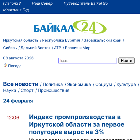
Глагол38
Наш Север
Путеводитель Baikal Go
Монголия Гид
Иркутская область
Республика Бурятия
Забайкальский край
Сибирь
Дальний Восток
АТР
Россия и Мир
08 августа 2026
Погода
Все новости
Политика
Экономика
Социум
Культура
Наука
Спорт
Происшествия
24 февраля
Индекс промпроизводства в
12:06
Иркутской области за первое
полугодие вырос на 3%