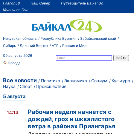
Глагол38
Наш Север
Путеводитель Baikal Go
Монголия Гид
Иркутская область
Республика Бурятия
Забайкальский край
Сибирь
Дальний Восток
АТР
Россия и Мир
09 августа 2026
Погода
Все новости
Политика
Экономика
Социум
Культура
Наука
Спорт
Происшествия
5 августа
Рабочая неделя начнется с
14:14
дождей, гроз и шквалистого
ветра в районах Приангарья