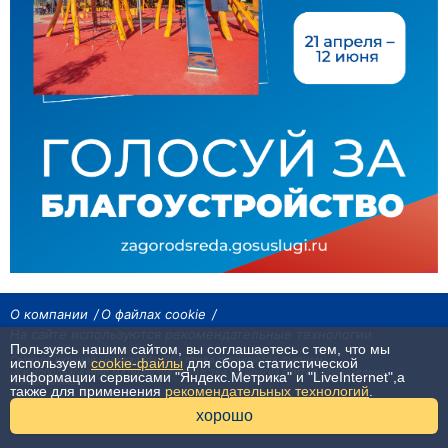
О компании
О файлах cookie
На сайте используются рекомендательные технологии
Пользуясь нашим сайтом, вы соглашаетесь с тем, что мы
Сетевое издание «Байкал24». Все права охраняются законом.
используем
cookie-файлы
для сбора статистической
При использовании материалов агентства на других сайтах, обязательна
информации сервисами "Яндекс.Метрика" и "LiveInternet",а
гиперссылка.
также для применения
рекомендательных технологий
.
16+
хорошо