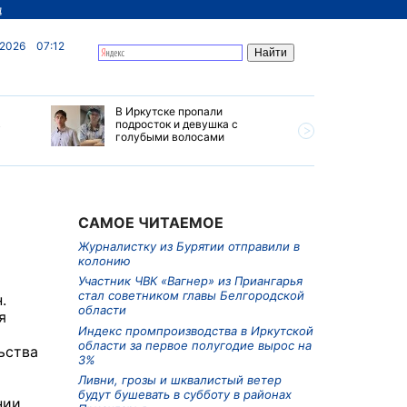
д
 2026
07:12
В Иркутске пропали
Ливни, г
в
подросток и девушка с
ветер бу
голубыми волосами
субботу 
Прианга
САМОЕ ЧИТАЕМОЕ
Журналистку из Бурятии отправили в
колонию
Участник ЧВК «Вагнер» из Приангарья
стал советником главы Белгородской
.
области
я
Индекс промпроизводства в Иркутской
области за первое полугодие вырос на
ьства
3%
Ливни, грозы и шквалистый ветер
будут бушевать в субботу в районах
нии