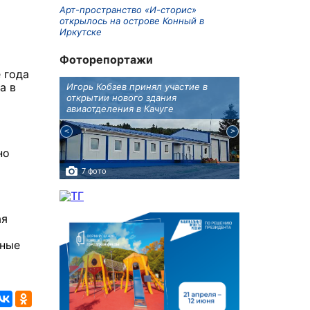
Арт-пространство «И-сторис»
открылось на острове Конный в
Иркутске
Фоторепортажи
 года
а в
крытию
Игорь Кобзев принял участие в
Под Новосиби
еку
открытии нового здания
открылся фест
авиаотделения в Качуге
но
7 фото
10 фото
ая
дные