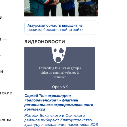
ли
Амурская область выходит из
режима бесконечной стройки
а —
ВИДЕОНОВОСТИ
е
ий
тские
Сергей Тен: агрохолдинг
«Белореченское» - флагман
регионального агропромышленного
комплекса
Жители Боханского и Осинского
пехом
районов выбирают благоустройство,
культуру и сохранение памятников ВОВ