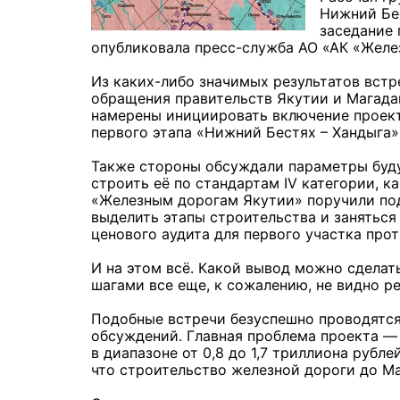
Нижний Бес
заседание 
опубликовала пресс-служба АО «АК «Желе
Из каких-либо значимых результатов вст
обращения правительств Якутии и Магада
намерены инициировать включение проекта
первого этапа «Нижний Бестях – Хандыга»
Также стороны обсуждали параметры буд
строить её по стандартам IV категории, к
«Железным дорогам Якутии» поручили под
выделить этапы строительства и занятьс
ценового аудита для первого участка про
И на этом всё. Какой вывод можно сдела
шагами все еще, к сожалению, не видно р
Подобные встречи безуспешно проводятся 
обсуждений. Главная проблема проекта —
в диапазоне от 0,8 до 1,7 триллиона рубле
что строительство железной дороги до Ма