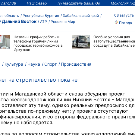
Глагол38
Наш Север
Путеводитель Baikal Go
Монголия Ги
08 августа
ая область
Республика Бурятия
Забайкальский край
Дальний Восток
АТР
Россия и Мир
Погода
Названы график работы и
Особые условия для
телефоны горячей линии
автопутешественнико
городских теризбиркомов в
создадут в Забайкалье
Иркутске
м
Культура
Наука
Спорт
Происшествия
нег на строительство пока нет
тии и Магаданской области снова обсудили проект
ства железнодорожной линии Нижний Бестях – Магадан
 оставляют эту тему, однако реальных предпосылок дл
оительства по-прежнему нет: у проекта отсутствуют
финансирования, и со стороны федерального правител
 нему не наблюдается.
руппа по вопросам строительства железнодорожной ли