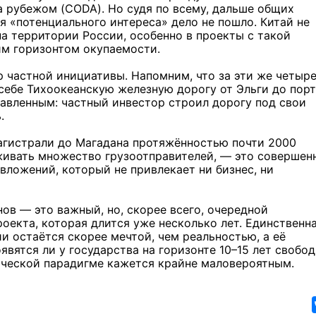
 рубежом (CODA). Но судя по всему, дальше общих
 «потенциального интереса» дело не пошло. Китай не
а территории России, особенно в проекты с такой
м горизонтом окупаемости.
р частной инициативы. Напомним, что за эти же четыре
себе Тихоокеанскую железную дорогу от Эльги до порт
В Иркутске готовят к от
новую детскую библиот
авленным: частный инвестор строил дорогу под свои
.
магистрали до Магадана протяжённостью почти 2000
живать множество грузоотправителей, — это совершен
вложений, который не привлекает ни бизнес, ни
5 фото
в — это важный, но, скорее всего, очередной
оекта, которая длится уже несколько лет. Единственн
и остаётся скорее мечтой, чем реальностью, а её
явятся ли у государства на горизонте 10–15 лет свобо
ической парадигме кажется крайне маловероятным.