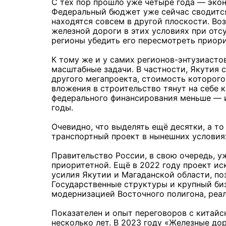
С тех пор прошло уже четыре года — экон
Федеральный бюджет уже сейчас сводится
находятся совсем в другой плоскости. Во
железной дороги в этих условиях при отс
регионы убедить его пересмотреть приор
К тому же и у самих регионов-энтузиасто
масштабные задачи. В частности, Якутия 
другого мегапроекта, стоимость которого
вложения в строительство тянут на себе 
федерального финансирования меньше — 
годы.
Очевидно, что выделять ещё десятки, а т
транспортный проект в нынешних условия
Правительство России, в свою очередь, у
приоритетной. Ещё в 2022 году проект ис
усилия Якутии и Магаданской области, по
Государственные структуры и крупный би
модернизацией Восточного полигона, реал
Показателен и опыт переговоров с китай
несколько лет. В 2023 году «Железные д