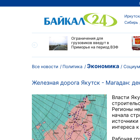
Иркутск
Сибирь
ровел планерку в
Ограничения для
ете по управлению
грузовиков введут в
ским округом
Приморье на период ВЭФ
ска
Экономика
Все новости
Политика
Социу
Железная дорога Якутск - Магадан: де
Власти Яку
строитель
Регионы не
начала стр
источники 
интереса к
Рабочая г