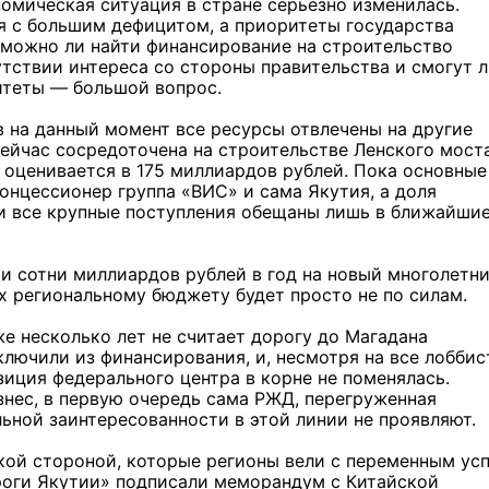
омическая ситуация в стране серьезно изменилась.
 с большим дефицитом, а приоритеты государства
зможно ли найти финансирование на строительство
утствии интереса со стороны правительства и смогут 
итеты — большой вопрос.
в на данный момент все ресурсы отвлечены на другие
сейчас сосредоточена на строительстве Ленского мост
 оценивается в 175 миллиардов рублей. Пока основные
концессионер группа «ВИС» и сама Якутия, а доля
и все крупные поступления обещаны лишь в ближайши
о и сотни миллиардов рублей в год на новый многолетн
х региональному бюджету будет просто не по силам.
же несколько лет не считает дорогу до Магадана
ключили из финансирования, и, несмотря на все лоббис
зиция федерального центра в корне не поменялась.
знес, в первую очередь сама РЖД, перегруженная
ьной заинтересованности в этой линии не проявляют.
ской стороной, которые регионы вели с переменным ус
ороги Якутии» подписали меморандум с Китайской