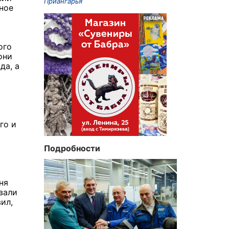
Приангарья
ное
ого
они
да, а
го и
Подробности
ня
вали
ил,