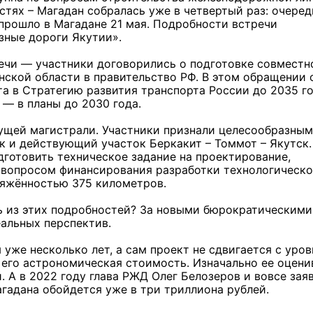
тях – Магадан собралась уже в четвертый раз: очеред
прошло в Магадане 21 мая. Подробности встречи
зные дороги Якутии».
речи — участники договорились о подготовке совместн
нской области в правительство РФ. В этом обращении 
 в Стратегию развития транспорта России до 2035 го
 — в планы до 2030 года.
ущей магистрали. Участники признали целесообразным
ак и действующий участок Беркакит – Томмот – Якутск.
готовить техническое задание на проектирование,
я вопросом финансирования разработки технологическо
тяжённостью 375 километров.
ть из этих подробностей? За новыми бюрократическими
еальных перспектив.
уже несколько лет, а сам проект не сдвигается с уров
 его астрономическая стоимость. Изначально ее оцени
й. А в 2022 году глава РЖД Олег Белозеров и вовсе заяв
гадана обойдется уже в три триллиона рублей.