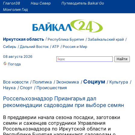
Глагол38
Наш Север
Путеводитель Baikal Go
Монголия Гид
Иркутская область
Республика Бурятия
Забайкальский край
Сибирь
Дальний Восток
АТР
Россия и Мир
08 августа 2026
Погода
Социум
Все новости
Политика
Экономика
Культура
Наука
Спорт
Происшествия
Россельхознадзор Приангарья дал
рекомендации садоводам при выборе семян
В преддверии начала сезона посадки, заготовки
семян и саженцев сотрудники Управления
Россельхознадзора по Иркутской области и
Республике Бурятия напоминают садоводам о