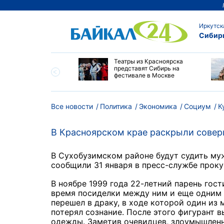
Иркутск
Сибир
мир Путин наградил
Театры из Красноярска
ей Алтайского края
представят Сибирь на
пехи и многолетний
фестивале в Москве
Все новости
Политика
Экономика
Социум
К
В Красноярском крае раскрыли совер
В Сухобузимском районе будут судить муж
сообщили 31 января в пресс-службе проку
В ноябре 1999 года 22-летний парень гост
время посиделки между ним и еще одним 
перешел в драку, в ходе которой один из
потерял сознание. После этого фигурант в
одежды. Заметив очевидцев, злоумышленн