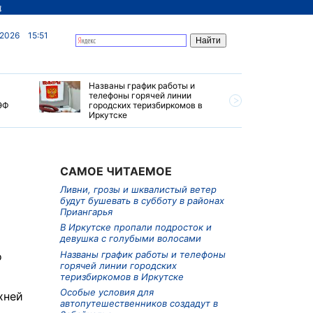
д
 2026
15:51
Названы график работы и
Особые у
телефоны горячей линии
автопуте
ЭФ
городских теризбиркомов в
создадут
Иркутске
САМОЕ ЧИТАЕМОЕ
Ливни, грозы и шквалистый ветер
будут бушевать в субботу в районах
Приангарья
В Иркутске пропали подросток и
девушка с голубыми волосами
Названы график работы и телефоны
о
горячей линии городских
теризбиркомов в Иркутске
Особые условия для
хней
автопутешественников создадут в