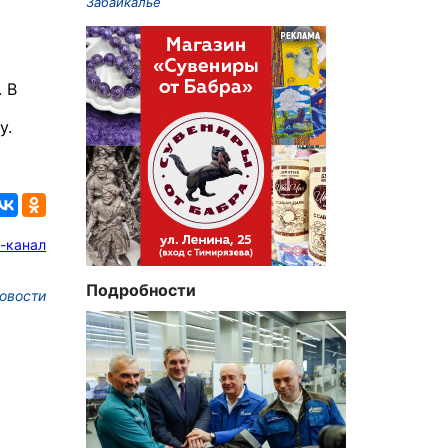
Забайкалье
 В
у.
-канал
Подробности
овости