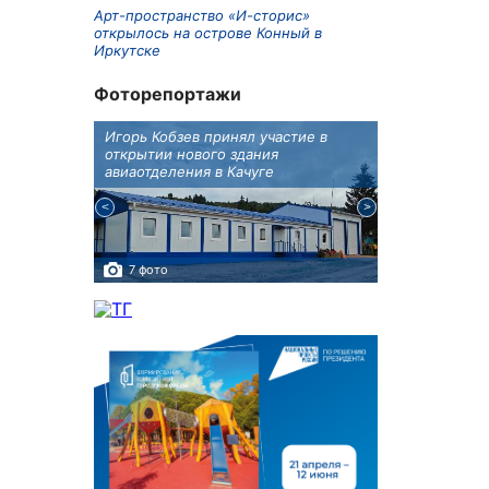
Арт-пространство «И-сторис»
открылось на острове Конный в
Иркутске
Фоторепортажи
крытию
Игорь Кобзев принял участие в
Под Новосиби
еку
открытии нового здания
открылся фест
авиаотделения в Качуге
7 фото
10 фото