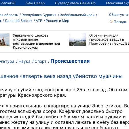
Глагол38
Наш Север
Путеводитель Baikal Go
Монголия Ги
08 августа
ая область
Республика Бурятия
Забайкальский край
ь
Дальний Восток
АТР
Россия и Мир
Погода
Уникальную церковь
Ограничения для
открыли после
грузовиков введут в
реставрации в деревне под
Приморье на период В
Красноярском
Происшествия
ультура
Наука
Спорт
шенное четверть века назад убийство мужчины
чину за убийство, совершенное 25 лет назад. Об этом
ратуры Красноярского края.
ил у приятельницы в квартире на улице Энергетиков. В
гостем вспыхнула ссора. Конфликт довольно быстро
 молодых людей был избил обломком палки и руками и
ынес жертву на улицу и оставил лежать в снегу без вер
ик угрозами заставил их молчать и не сообщать о