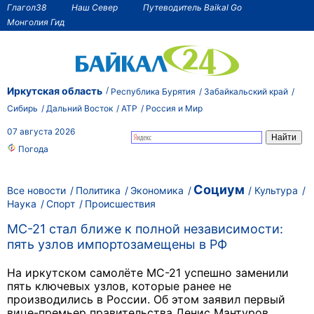
Глагол38
Наш Север
Путеводитель Baikal Go
Монголия Гид
Иркутская область
Республика Бурятия
Забайкальский край
Сибирь
Дальний Восток
АТР
Россия и Мир
07 августа 2026
Погода
Социум
Все новости
Политика
Экономика
Культура
Наука
Спорт
Происшествия
МС-21 стал ближе к полной независимости:
пять узлов импортозамещены в РФ
На иркутском самолёте МС-21 успешно заменили
пять ключевых узлов, которые ранее не
производились в России. Об этом заявил первый
вице-премьер правительства Денис Мантуров,