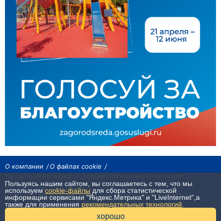
О компании
О файлах cookie
На сайте используются рекомендательные технологии
Пользуясь нашим сайтом, вы соглашаетесь с тем, что мы
Сетевое издание «Байкал24». Все права охраняются законом.
используем
cookie-файлы
для сбора статистической
При использовании материалов агентства на других сайтах, обязательна
информации сервисами "Яндекс.Метрика" и "LiveInternet",а
гиперссылка.
также для применения
рекомендательных технологий
.
16+
хорошо