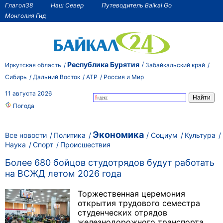
Глагол38
Наш Север
Путеводитель Baikal Go
Монголия Гид
Республика Бурятия
Иркутская область
Забайкальский край
Сибирь
Дальний Восток
АТР
Россия и Мир
11 августа 2026
Погода
Экономика
Все новости
Политика
Социум
Культура
Наука
Спорт
Происшествия
Более 680 бойцов студотрядов будут работать
на ВСЖД летом 2026 года
Торжественная церемония
открытия трудового семестра
студенческих отрядов
железнодорожного транспорта