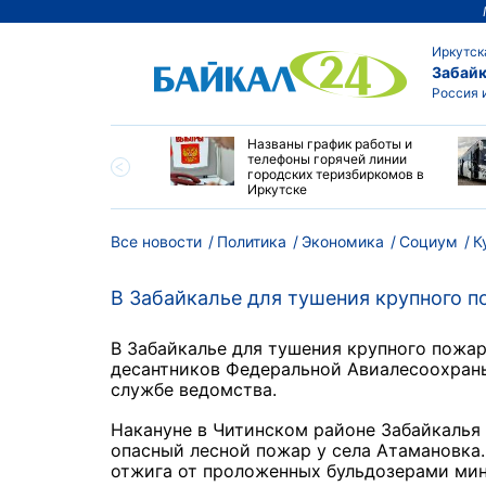
Иркутск
Забайк
Россия 
ая неделя
Названы график работы и
шится дождями,
телефоны горячей линии
ми и 30-градусной
городских теризбиркомов в
 в Приангарье
Иркутске
Все новости
Политика
Экономика
Социум
К
В Забайкалье для тушения крупного 
В Забайкалье для тушения крупного пожар
десантников Федеральной Авиалесоохраны.
службе ведомства.
Накануне в Читинском районе Забайкалья
опасный лесной пожар у села Атамановка
отжига от проложенных бульдозерами мин