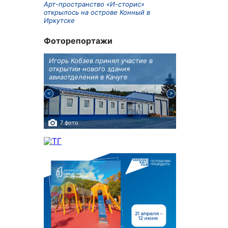
Арт-пространство «И-сторис»
открылось на острове Конный в
Иркутске
Фоторепортажи
бботу
Игорь Кобзев принял участие в
В Иркутске п
а Авиа!"
открытии нового здания
двойняшки
авиаотделения в Качуге
7 фото
3 фото