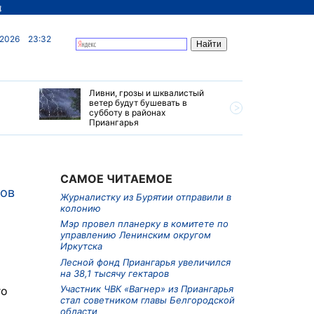
д
 2026
23:32
Ливни, грозы и шквалистый
Владимир
ветер будут бушевать в
жителей 
субботу в районах
за успех
Приангарья
труд
САМОЕ ЧИТАЕМОЕ
ков
Журналистку из Бурятии отправили в
колонию
Мэр провел планерку в комитете по
управлению Ленинским округом
Иркутска
Лесной фонд Приангарья увеличился
на 38,1 тысячу гектаров
Участник ЧВК «Вагнер» из Приангарья
го
стал советником главы Белгородской
области