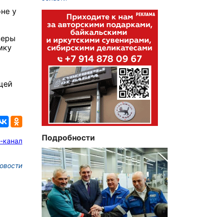
не у
зеры
мку
х
щей
Подробности
-канал
овости