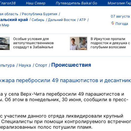
Глагол38
Наш Север
Путеводитель Baikal Go
Монголия Ги
ая область
Республика Бурятия
07 августа
альский край
Сибирь
Дальний Восток
АТР
Погода
и Мир
Особые условия для
В Иркутске пропали
автопутешественников
подросток и девушка с
создадут в Забайкалье
голубыми волосами
Происшествия
ультура
Наука
Спорт
пожара перебросили 49 парашютистов и десантни
а у села Верх-Чита перебросили 49 парашютистов и
 Об этом в понедельник, 30 июня, сообщили в пресс-
 с участием данного отряда ликвидировали крупный
. Специалисты при помощи контролируемого встречно
ерализованных полос потушили пламя.