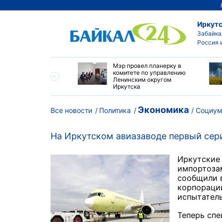
Иркутс
Забайка
Россия 
утске началась
Мэр провел планерку в
а с фотографами,
комитете по управлению
агающими сделать
Ленинским округом
и с совами
Иркутска
Экономика
Все новости
Политика
Социу
На Иркутском авиазаводе первый сер
Иркутские
импортоза
сообщили 
корпорации
испытатель
Теперь спе