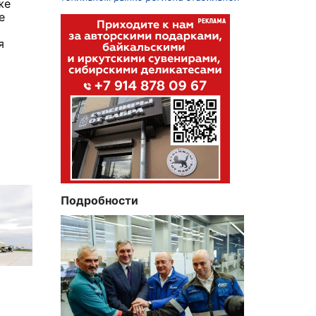
же
е
я
Подробности