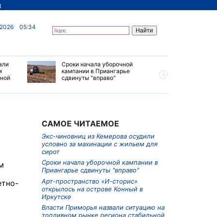
д
 2026
05:34
али
Сроки начала уборочной
Почти 7 
м
кампании в Приангарье
отправил
ьной
сдвинуты "вправо"
станций 
июле 202
САМОЕ ЧИТАЕМОЕ
Экс-чиновниц из Кемерова осудили
условно за махинации с жильем для
сирот
Сроки начала уборочной кампании в
м
Приангарье сдвинуты "вправо"
Арт-пространство «И-сторис»
етно-
открылось на острове Конный в
Иркутске
Власти Приморья назвали ситуацию на
топливном рынке региона стабильной