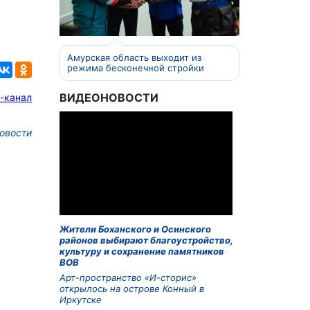
Амурская область выходит из
режима бесконечной стройки
ВИДЕОНОВОСТИ
-канал
овости
Жители Боханского и Осинского
районов выбирают благоустройство,
культуру и сохранение памятников
ВОВ
Арт-пространство «И-сторис»
открылось на острове Конный в
Иркутске