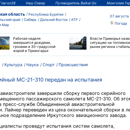
Глагол38
Наш Север
Путеводитель Baikal Go
Монголия Ги
кая область
Республика Бурятия
07 августа
льский край
Сибирь
Дальний Восток
АТР
Погода
и Мир
Рабочая неделя
Власти Приморья назв
завершится дождями,
ситуацию на топливно
грозами и 30-градусной
рынке региона стабил
жарой в Приангарье
м
Культура
Наука
Спорт
Происшествия
ийный МС-21-310 передан на испытания
 авиастроители завершили сборку первого серийного
мещенного пассажирского самолета МС-21-310. Об это
в пресс-службе Объединенной авиастроительной
. Лайнер переведен из цеха окончательной сборки в л
ное подразделение Иркутского авиационного завода.
циалисты проведут испытания систем самолета,