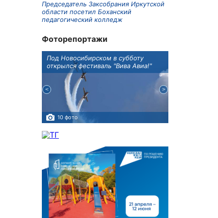
Председатель Заксобрания Иркутской
области посетил Боханский
педагогический колледж
Фоторепортажи
Оксана
Под Новосибирском в субботу
В Иркутске го
оддержке
открылся фестиваль "Вива Авиа!"
новую детску
10 фото
5 фото