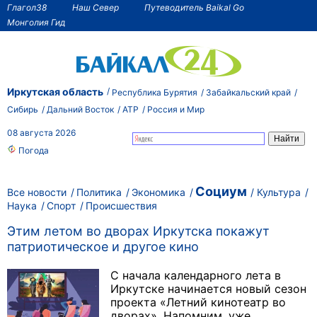
Глагол38
Наш Север
Путеводитель Baikal Go
Монголия Гид
Иркутская область
Республика Бурятия
Забайкальский край
Сибирь
Дальний Восток
АТР
Россия и Мир
08 августа 2026
Погода
Социум
Все новости
Политика
Экономика
Культура
Наука
Спорт
Происшествия
Этим летом во дворах Иркутска покажут
патриотическое и другое кино
С начала календарного лета в
Иркутске начинается новый сезон
проекта «Летний кинотеатр во
дворах». Напомним, уже