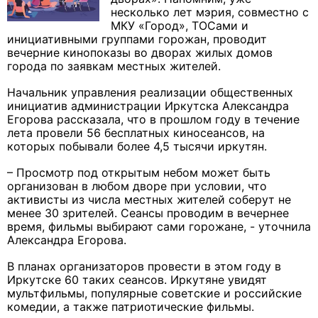
несколько лет мэрия, совместно с
МКУ «Город», ТОСами и
инициативными группами горожан, проводит
вечерние кинопоказы во дворах жилых домов
города по заявкам местных жителей.
Начальник управления реализации общественных
инициатив администрации Иркутска Александра
Егорова рассказала, что в прошлом году в течение
лета провели 56 бесплатных киносеансов, на
которых побывали более 4,5 тысячи иркутян.
– Просмотр под открытым небом может быть
организован в любом дворе при условии, что
активисты из числа местных жителей соберут не
менее 30 зрителей. Сеансы проводим в вечернее
время, фильмы выбирают сами горожане, - уточнила
Александра Егорова.
В планах организаторов провести в этом году в
Иркутске 60 таких сеансов. Иркутяне увидят
мультфильмы, популярные советские и российские
комедии, а также патриотические фильмы.