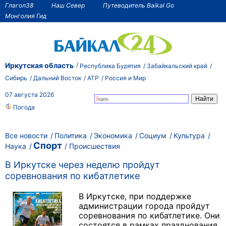
Глагол38
Наш Север
Путеводитель Baikal Go
Монголия Гид
Иркутская область
Республика Бурятия
Забайкальский край
Сибирь
Дальний Восток
АТР
Россия и Мир
07 августа 2026
Погода
Все новости
Политика
Экономика
Социум
Культура
Спорт
Наука
Происшествия
В Иркутске через неделю пройдут
соревнования по кибатлетике
В Иркутске, при поддержке
администрации города пройдут
соревнования по кибатлетике. Они
состоятся в рамках празднования