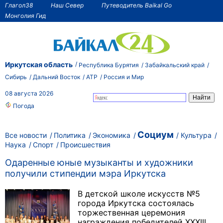
Глагол38
Наш Север
Путеводитель Baikal Go
Монголия Гид
Иркутская область
Республика Бурятия
Забайкальский край
Сибирь
Дальний Восток
АТР
Россия и Мир
08 августа 2026
Погода
Социум
Все новости
Политика
Экономика
Культура
Наука
Спорт
Происшествия
Одаренные юные музыканты и художники
получили стипендии мэра Иркутска
В детской школе искусств №5
города Иркутска состоялась
торжественная церемония
награждения победителей XXXIII