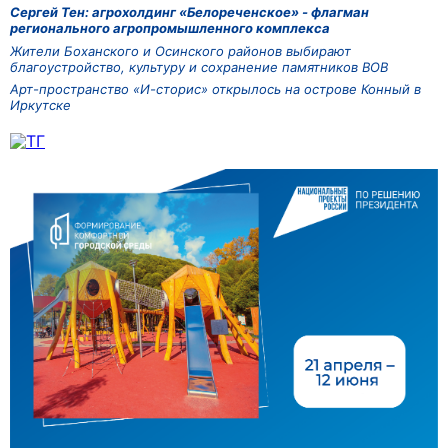
Сергей Тен: агрохолдинг «Белореченское» - флагман
регионального агропромышленного комплекса
Жители Боханского и Осинского районов выбирают
благоустройство, культуру и сохранение памятников ВОВ
Арт-пространство «И-сторис» открылось на острове Конный в
Иркутске