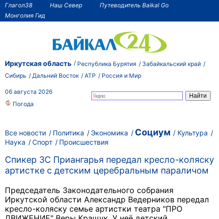
Глагол38
Наш Север
Путеводитель Baikal Go
Монголия Гид
Иркутская область
Республика Бурятия
Забайкальский край
Сибирь
Дальний Восток
АТР
Россия и Мир
06 августа 2026
Погода
Социум
Все новости
Политика
Экономика
Культура
Наука
Спорт
Происшествия
Спикер ЗС Приангарья передал кресло-коляску
артистке с детским церебральным параличом
Председатель Законодательного собрания
Иркутской области Александр Ведерников передал
кресло-коляску семье артистки театра "ПРО
ДВИЖЕНИЕ" Веры Кращук. У неё детский