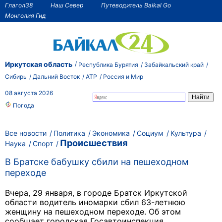
Глагол38
Наш Север
Путеводитель Baikal Go
Монголия Гид
Иркутская область
Республика Бурятия
Забайкальский край
Сибирь
Дальний Восток
АТР
Россия и Мир
08 августа 2026
Погода
Все новости
Политика
Экономика
Социум
Культура
Происшествия
Наука
Спорт
В Братске бабушку сбили на пешеходном
переходе
Вчера, 29 января, в городе Братск Иркутской
области водитель иномарки сбил 63-летнюю
женщину на пешеходном переходе. Об этом
сообщает городская Госавтоинспекция.