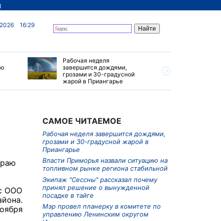
д
 2026
16:29
Рабочая неделя
Власти П
ию
завершится дождями,
ситуацию
грозами и 30-градусной
рынке ре
жарой в Приангарье
САМОЕ ЧИТАЕМОЕ
Рабочая неделя завершится дождями,
грозами и 30-градусной жарой в
Приангарье
Власти Приморья назвали ситуацию на
краю
топливном рынке региона стабильной
Экипаж "Сессны" рассказал почему
принял решение о вынужденной
 с ООО
посадке в тайге
айона.
Мэр провел планерку в комитете по
ноября
управлению Ленинским округом