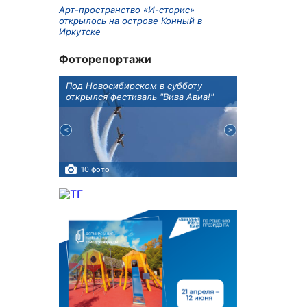
Арт-пространство «И-сторис»
открылось на острове Конный в
Иркутске
Фоторепортажи
Оксана
Под Новосибирском в субботу
В Иркутске го
оддержке
открылся фестиваль "Вива Авиа!"
новую детску
10 фото
5 фото