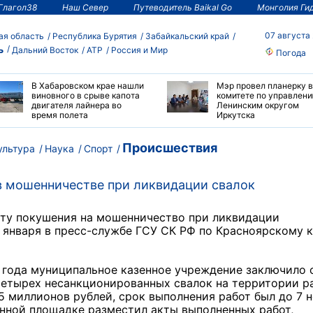
Глагол38
Наш Север
Путеводитель Baikal Go
Монголия Ги
07 августа
ая область
Республика Бурятия
Забайкальский край
ь
Дальний Восток
АТР
Россия и Мир
Погода
В Хабаровском крае нашли
Мэр провел планерку в
виновного в срыве капота
комитете по управлен
двигателя лайнера во
Ленинским округом
время полета
Иркутска
Происшествия
ультура
Наука
Спорт
в мошенничестве при ликвидации свалок
акту покушения на мошенничество при ликвидации
0 января в пресс-службе ГСУ СК РФ по Красноярскому 
о года муниципальное казенное учреждение заключило
четырех несанкционированных свалок на территории р
5 миллионов рублей, срок выполнения работ был до 7 
онной площадке разместил акты выполненных работ,