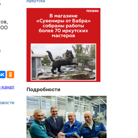
Иркутска
у
ов,
ООО
я
-канал
Подробности
овости