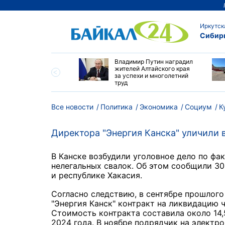
Иркутск
Сибир
огодичный детский
Владимир Путин наградил
на Байкале - новая
жителей Алтайского края
 притяжения для
за успехи и многолетний
и и ДВ
труд
Все новости
Политика
Экономика
Социум
К
Директора "Энергия Канска" уличили 
В Канске возбудили уголовное дело по ф
нелегальных свалок. Об этом сообщили 3
и республике Хакасия.
Согласно следствию, в сентябре прошлог
"Энергия Канск" контракт на ликвидацию 
Стоимость контракта составила около 14,
2024 года. В ноябре подрядчик на электр