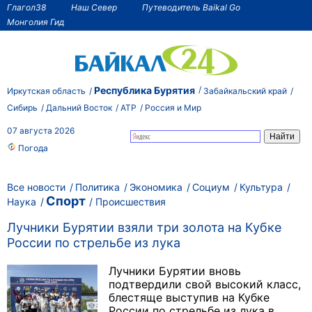
Глагол38
Наш Север
Путеводитель Baikal Go
Монголия Гид
Республика Бурятия
Иркутская область
Забайкальский край
Сибирь
Дальний Восток
АТР
Россия и Мир
07 августа 2026
Погода
Все новости
Политика
Экономика
Социум
Культура
Спорт
Наука
Происшествия
Лучники Бурятии взяли три золота на Кубке
России по стрельбе из лука
Лучники Бурятии вновь
подтвердили свой высокий класс,
блестяще выступив на Кубке
России по стрельбе из лука в