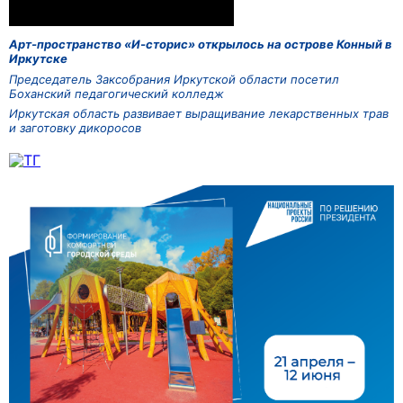
Арт-пространство «И-сторис» открылось на острове Конный в
Иркутске
Председатель Заксобрания Иркутской области посетил
Боханский педагогический колледж
Иркутская область развивает выращивание лекарственных трав
и заготовку дикоросов