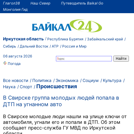
Глагол38
Наш Север
Путеводитель Baikal Go
Монголия Гид
Иркутская область
Республика Бурятия
Забайкальский край
Сибирь
Дальний Восток
АТР
Россия и Мир
06 августа 2026
Погода
Все новости
Политика
Экономика
Социум
Культура
Происшествия
Наука
Спорт
В Свирске группа молодых людей попала в
ДТП на угнанном авто
В Свирске молодые люди нашли на улице ключи от
автомобиля, угнали его и попали в ДТП. Об этом
сообщает пресс-служба ГУ МВД по Иркутской
области.