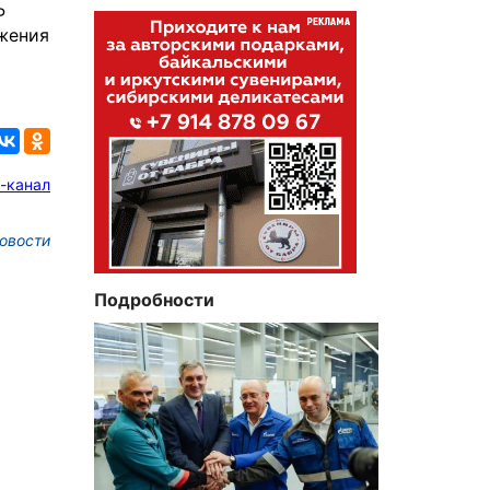
Р
ижения
-канал
овости
Подробности