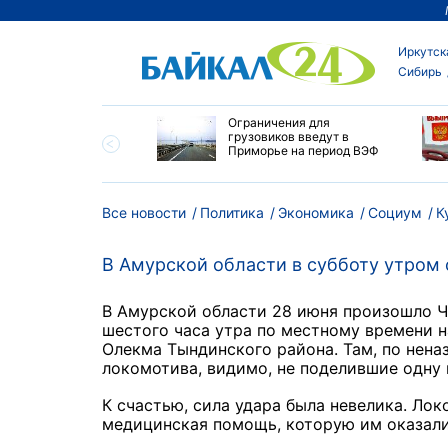
Иркутск
Сибирь
ровел планерку в
Ограничения для
ете по управлению
грузовиков введут в
ским округом
Приморье на период ВЭФ
ска
Все новости
Политика
Экономика
Социум
К
В Амурской области в субботу утром
В Амурской области 28 июня произошло Ч
шестого часа утра по местному времени н
Олекма Тындинского района. Там, по нена
локомотива, видимо, не поделившие одну 
К счастью, сила удара была невелика. Ло
медицинская помощь, которую им оказали