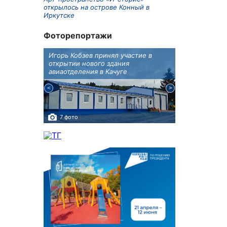
открылось на острове Конный в
Иркутске
Фоторепортажи
крытию
Игорь Кобзев принял участие в
Под Новосиби
еку
открытии нового здания
открылся фест
авиаотделения в Качуге
7 фото
10 фото