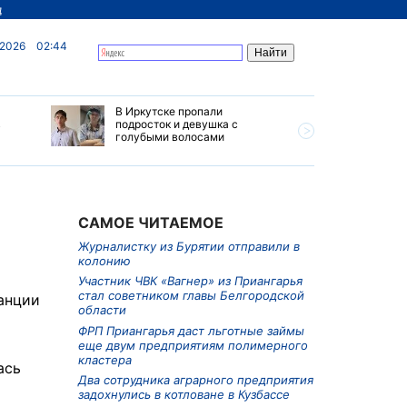
д
 2026
02:44
В Иркутске пропали
Ливни, г
в
подросток и девушка с
ветер бу
голубыми волосами
субботу 
Прианга
САМОЕ ЧИТАЕМОЕ
Журналистку из Бурятии отправили в
колонию
Участник ЧВК «Вагнер» из Приангарья
стал советником главы Белгородской
анции
области
ФРП Приангарья даст льготные займы
еще двум предприятиям полимерного
кластера
ась
Два сотрудника аграрного предприятия
задохнулись в котловане в Кузбассе