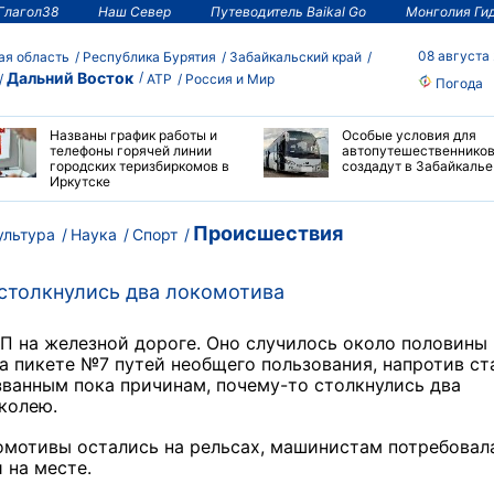
Глагол38
Наш Север
Путеводитель Baikal Go
Монголия Ги
08 августа
ая область
Республика Бурятия
Забайкальский край
Дальний Восток
АТР
Россия и Мир
Погода
Названы график работы и
Особые условия для
телефоны горячей линии
автопутешественнико
городских теризбиркомов в
создадут в Забайкалье
Иркутске
Происшествия
ультура
Наука
Спорт
 столкнулись два локомотива
П на железной дороге. Оно случилось около половины
а пикете №7 путей необщего пользования, напротив ст
званным пока причинам, почему-то столкнулись два
колею.
комотивы остались на рельсах, машинистам потребовал
 на месте.