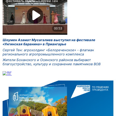
Шоумен Азамат Мусагалиев выступил на фестивале
«Унгинская баранина» в Приангарье
Сергей Тен: агрохолдинг «Белореченское» - флагман
регионального агропромышленного комплекса
Жители Боханского и Осинского районов выбирают
благоустройство, культуру и сохранение памятников ВОВ