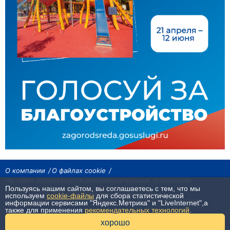
О компании
О файлах cookie
На сайте используются рекомендательные технологии
Пользуясь нашим сайтом, вы соглашаетесь с тем, что мы
Сетевое издание «Байкал24». Все права охраняются законом.
используем
cookie-файлы
для сбора статистической
При использовании материалов агентства на других сайтах, обязательна
информации сервисами "Яндекс.Метрика" и "LiveInternet",а
гиперссылка.
также для применения
рекомендательных технологий
.
16+
хорошо