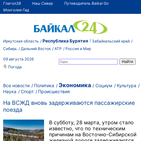
Глагол38
Наш Север
Путеводитель Baikal Go
Монголия Гид
Республика Бурятия
Иркутская область
Забайкальский край
Сибирь
Дальний Восток
АТР
Россия и Мир
09 августа 2026
Погода
Экономика
Все новости
Политика
Социум
Культура
Наука
Спорт
Происшествия
На ВСЖД вновь задерживаются пассажирские
поезда
В субботу, 28 марта, утром стало
известно, что по техническим
причинам на Восточно-Сибирской
железной дороге задерживаются