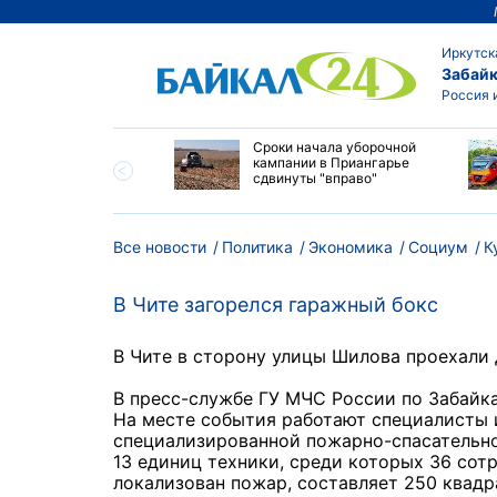
Иркутск
Забайк
Россия 
ество бюджетных
Сроки начала уборочной
выросло в
кампании в Приангарье
ибирских колледжах
сдвинуты "вправо"
Все новости
Политика
Экономика
Социум
К
В Чите загорелся гаражный бокс
В Чите в сторону улицы Шилова проехали 
В пресс-службе ГУ МЧС России по Забайка
На месте события работают специалисты 
специализированной пожарно-спасательно
13 единиц техники, среди которых 36 сот
локализован пожар, составляет 250 квадр