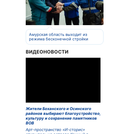
Амурская область выходит из
режима бесконечной стройки
ВИДЕОНОВОСТИ
Жители Боханского и Осинского
районов выбирают благоустройство,
культуру и сохранение памятников
ВОВ
Арт-пространство «И-сторис»