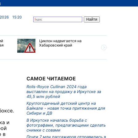
д
 2026
15:20
ий
Циклон надвигается на
В Иркутс
ая
Хабаровский край
борьба с
предлага
снимки с
САМОЕ ЧИТАЕМОЕ
Rolls-Royce Cullinan 2024 года
выставлен на продажу в Иркутске за
45,5 млн рублей
Круглогодичный детский центр на
Байкале - новая точка притяжения для
боксе.
Сибири и ДВ
В Иркутске началась борьба с
ка и
фотографами, предлагающими сделать
рой
снимки с совами
о в
Почти 7 млн пассажиров отправились в