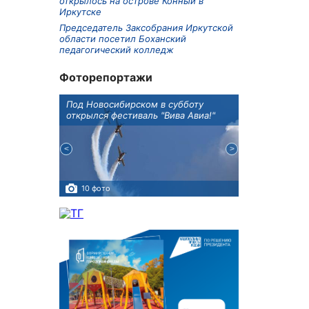
открылось на острове Конный в
Иркутске
Председатель Заксобрания Иркутской
области посетил Боханский
педагогический колледж
Фоторепортажи
Оксана
Под Новосибирском в субботу
В Иркутске го
оддержке
открылся фестиваль "Вива Авиа!"
новую детску
10 фото
5 фото