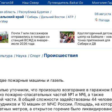
Глагол38
Наш Север
Путеводитель Baikal Go
Монголия Ги
ая область
Республика Бурятия
06 августа
альский край
Сибирь
Дальний Восток
АТР
Погода
и Мир
Почти 7 млн пассажиров
Круглогодичный детск
отправились в поездки со
центр на Байкале - нов
станций ВСЖД в январе-
точка притяжения для
июле 2026 года
Сибири и ДВ
Происшествия
ультура
Наука
Спорт
две пожарные машины и газель.
лью уточнили, что произошло возгорание в гаражном 
из пожарно-спасательных частей №1 и №6, а также
й части. В общей сложности задействованы 44 челове
рудников и 10 машин от МЧС России. Площадь, на кото
атных метров, а открытое горение было ликвидирован