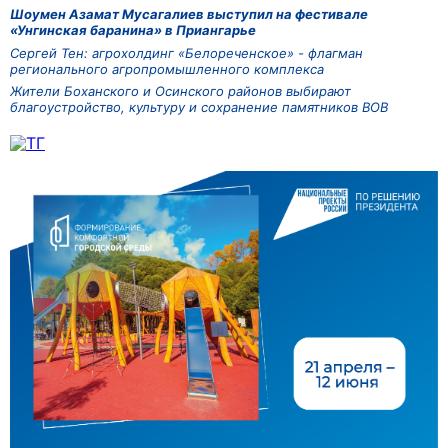
Шоумен Азамат Мусагалиев выступил на фестивале
«Унгинская баранина» в Приангарье
Сергей Тен: агрохолдинг «Белореченское» - флагман
регионального агропромышленного комплекса
Жители Боханского и Осинского районов выбирают
благоустройство, культуру и сохранение памятников ВОВ