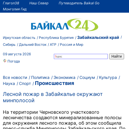
Глагол38
Наш Север
Путеводитель Baikal Go
Монголия Гид
Забайкальский край
Иркутская область
Республика Бурятия
Сибирь
Дальний Восток
АТР
Россия и Мир
09 августа 2026
Погода
Все новости
Политика
Экономика
Социум
Культура
Происшествия
Наука
Спорт
Лесной пожар в Забайкалье окружают
минполосой
На территории Черновского участкового
лесничества создаются минерализованные полосы
для окружения лесного пожара, об этом сообщила
пресс-служба Минприроды Забайкальского края. По