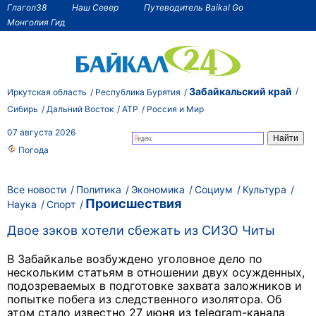
Глагол38
Наш Север
Путеводитель Baikal Go
Монголия Гид
Забайкальский край
Иркутская область
Республика Бурятия
Сибирь
Дальний Восток
АТР
Россия и Мир
07 августа 2026
Погода
Все новости
Политика
Экономика
Социум
Культура
Происшествия
Наука
Спорт
Двое зэков хотели сбежать из СИЗО Читы
В Забайкалье возбуждено уголовное дело по
нескольким статьям в отношении двух осужденных,
подозреваемых в подготовке захвата заложников и
попытке побега из следственного изолятора. Об
этом стало известно 27 июня из telegram-канала