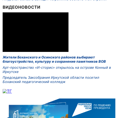
ВИДЕОНОВОСТИ
Жители Боханского и Осинского районов выбирают
благоустройство, культуру и сохранение памятников ВОВ
Арт-пространство «И-сторис» открылось на острове Конный в
Иркутске
Председатель Заксобрания Иркутской области посетил
Боханский педагогический колледж