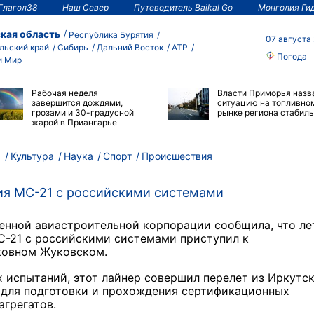
Глагол38
Наш Север
Путеводитель Baikal Go
Монголия Ги
кая область
Республика Бурятия
07 августа
льский край
Сибирь
Дальний Восток
АТР
Погода
и Мир
Рабочая неделя
Власти Приморья назв
завершится дождями,
ситуацию на топливно
грозами и 30-градусной
рынке региона стабил
жарой в Приангарье
м
Культура
Наука
Спорт
Происшествия
ия МС-21 с российскими системами
ненной авиастроительной корпорации сообщила, что л
С-21 с российскими системами приступил к
ковном Жуковском.
х испытаний, этот лайнер совершил перелет из Иркутск
 для подготовки и прохождения сертификационных
агрегатов.