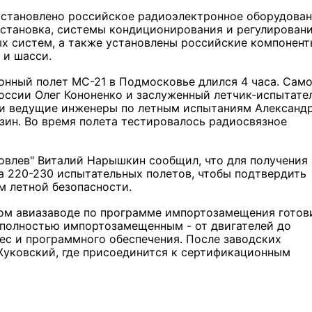
 установлено российское радиоэлектронное оборудован
установка, системы кондиционирования и регулирован
ых систем, а также установлены российские компонент
 и шасси.
онный полет МС-21 в Подмосковье длился 4 часа. Сам
России Олег Кононенко и заслуженный летчик-испытате
ли ведущие инженеры по летным испытаниям Александ
зин. Во время полета тестировалось радиосвязное
овлев" Виталий Нарышкин сообщил, что для получения
а 220-230 испытательных полетов, чтобы подтвердить
м летной безопасности.
ом авиазаводе по программе импортозамещения готов
т полностью импортозамещенным - от двигателей до
ес и программного обеспечения. После заводских
Жуковский, где присоединится к сертификационным