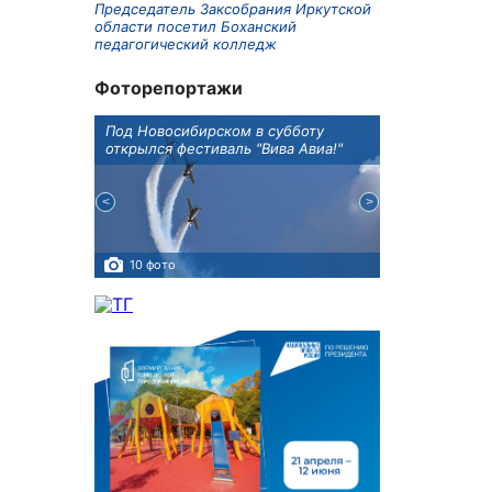
Председатель Заксобрания Иркутской
области посетил Боханский
педагогический колледж
Фоторепортажи
Оксана
Под Новосибирском в субботу
В Иркутске го
оддержке
открылся фестиваль "Вива Авиа!"
новую детску
10 фото
5 фото