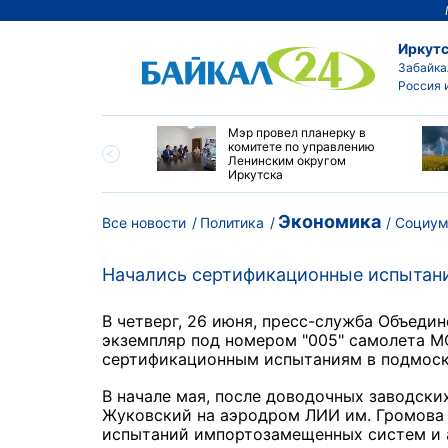
Иркутс
Забайка
Россия 
утске началась
Мэр провел планерку в
а с фотографами,
комитете по управлению
агающими сделать
Ленинским округом
и с совами
Иркутска
Экономика
Все новости
Политика
Социу
Начались сертификационные испытан
В четверг, 26 июня, пресс-служба Объеди
экземпляр под номером "005" самолета М
сертификационным испытаниям в подмос
В начале мая, после доводочных заводски
Жуковский на аэродром ЛИИ им. Громова
испытаний импортозамещенных систем и 