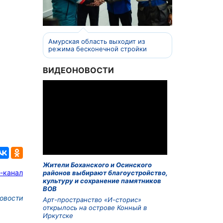
Амурская область выходит из
режима бесконечной стройки
ВИДЕОНОВОСТИ
Жители Боханского и Осинского
-канал
районов выбирают благоустройство,
культуру и сохранение памятников
ВОВ
овости
Арт-пространство «И-сторис»
открылось на острове Конный в
Иркутске