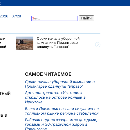
д
 2026
07:28
али
Сроки начала уборочной
Почти 7 
м
кампании в Приангарье
отправил
ьной
сдвинуты "вправо"
станций 
июле 202
САМОЕ ЧИТАЕМОЕ
Сроки начала уборочной кампании в
Приангарье сдвинуты "вправо"
етный
Арт-пространство «И-сторис»
открылось на острове Конный в
Иркутске
Власти Приморья назвали ситуацию на
топливном рынке региона стабильной
а в
Рабочая неделя завершится дождями,
грозами и 30-градусной жарой в
Приангарье