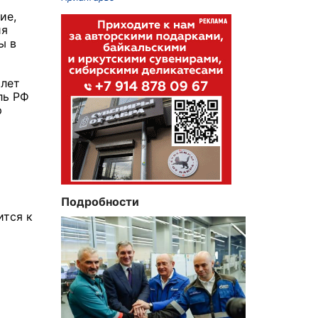
ие,
ия
ы в
олет
ль РФ
р
Подробности
ится к