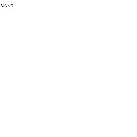
МС-21
Депутат Думы Иркутска 
Жучкова рассказала о п
детского спорта
10 фото