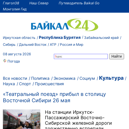
Глагол38
Наш Север
Путеводитель Baikal Go
Монголия Гид
Республика Бурятия
Иркутская область
Забайкальский край
Сибирь
Дальний Восток
АТР
Россия и Мир
08 августа 2026
Погода
Культура
Все новости
Политика
Экономика
Социум
Наука
Спорт
Происшествия
«Театральный поезд» прибыл в столицу
Восточной Сибири 26 мая
На станции Иркутск-
Пассажирский Восточно-
Сибирской железной дороги
торжественно встретили