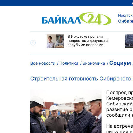
Иркутск
Сибир
 начала уборочной
В Иркутске пропали
нии в Приангарье
подросток и девушка с
уты "вправо"
голубыми волосами
Социум
Все новости
Политика
Экономика
Строительная готовность Сибирского 
Полпред п
Кемеровско
Сибирский 
развитие р
сообщили н
На встрече
ситуация в