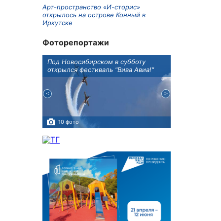
Арт-пространство «И-сторис»
открылось на острове Конный в
Иркутске
Фоторепортажи
Оксана
Под Новосибирском в субботу
В Иркутске го
оддержке
открылся фестиваль "Вива Авиа!"
новую детску
10 фото
5 фото