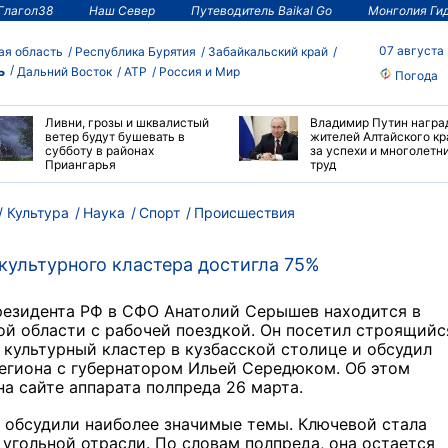
Глагол38
Наш Север
Путеводитель Baikal Go
Монголия Ги
07 августа
ая область
Республика Бурятия
Забайкальский край
ь
Дальний Восток
АТР
Россия и Мир
Погода
Ливни, грозы и шквалистый
Владимир Путин награ
ветер будут бушевать в
жителей Алтайского кр
субботу в районах
за успехи и многолетн
Приангарья
труд
Культура
Наука
Спорт
Происшествия
культурного кластера достигла 75%
резидента РФ в СФО Анатолий Серышев находится в
й области с рабочей поездкой. Он посетил строящийс
культурный кластер в кузбасской столице и обсудил
егиона с губернатором Ильей Середюком. Об этом
а сайте аппарата полпреда 26 марта.
 обсудили наиболее значимые темы. Ключевой стала
 угольной отрасли. По словам полпреда, она остается