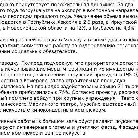
днако присутствует положительная динамика. За два
го года погрузка угля на экспорт в восточном направл
ным периодом прошлого года. Увеличение объема вывоз
юдается в Республике Хакасия в 2,5 раза, в Иркутской
, в Новосибирской области на 12%, в Кузбассе на 4,3%.
давней рабочей поездки в Москву и важных для эконом
одолжит совместную работу по оздоровлению региона
ении социальных обязательств.
 паводку. Полпред подчеркнул, что приоритетом остает
ть исчерпывающие меры, чтобы люди и их имущество 
 нацпроектов, выполнении поручений президента РФ. 
осетил в Кемерове, стала строительная площадка
комплекса. На площадке задействованы свыше 2,1 тыся
бъекта приблизилась к 75%. Согласно проекту, расска
ный комплекс войдут три крупных учреждения - Театр 
демического Мариинкого театра, Музейно-выставочный 
тр искусств с киноконцертным комплексом.
ктивные работы: в большом зале обустраивают подсист
тируют инженерные системы и утепляют фасад. Фасадн
ном комплексе и центре искусств.