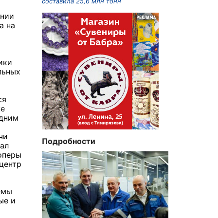
составила 25,6 млн тонн
ении
а на
ики
льных
ся
не
Одним
чи
Подробности
зал
оперы
центр
емы
ые и