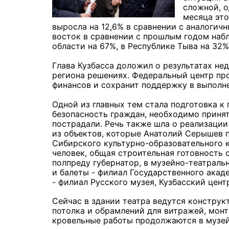
сложной, о
месяца это
выросла на 12,6% в сравнении с аналогич
восток в сравнении с прошлым годом набл
области на 67%, в Республике Тыва на 32%
Глава Кузбасса доложил о результатах не
региона решениях. Федеральный центр пр
финансов и сохранит поддержку в выполн
Одной из главных тем стала подготовка к
безопасность граждан, необходимо приня
пострадали. Речь также шла о реализации
из объектов, которые Анатолий Серышев п
Сибирского культурно-образовательного 
человек, общая строительная готовность о
полпреду губернатор, в музейно-театраль
и балеты - филиал Государственного ака
- филиал Русского музея, Кузбасский цен
Сейчас в здании театра ведутся констру
потолка и обрамлений для витражей, мон
кровельные работы продолжаются в музей