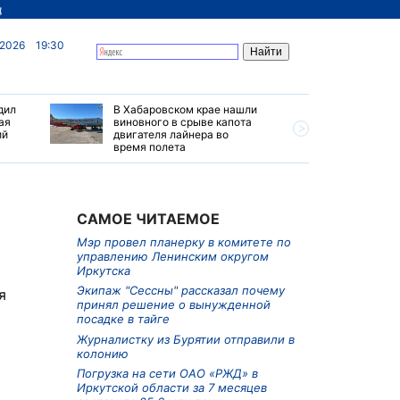
д
 2026
19:30
дил
В Хабаровском крае нашли
Мэр пров
ая
виновного в срыве капота
комитете
ий
двигателя лайнера во
Ленински
время полета
Иркутска
САМОЕ ЧИТАЕМОЕ
Мэр провел планерку в комитете по
управлению Ленинским округом
Иркутска
Экипаж "Сессны" рассказал почему
я
принял решение о вынужденной
посадке в тайге
Журналистку из Бурятии отправили в
колонию
Погрузка на сети ОАО «РЖД» в
Иркутской области за 7 месяцев