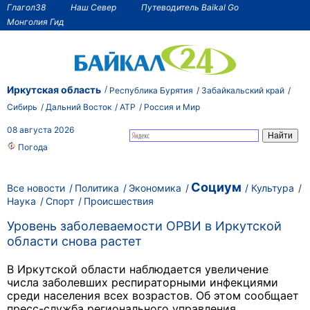
Глагол38
Наш Север
Путеводитель Baikal Go
Монголия Гид
Иркутская область
Республика Бурятия
Забайкальский край
Сибирь
Дальний Восток
АТР
Россия и Мир
08 августа 2026
Погода
Социум
Все новости
Политика
Экономика
Культура
Наука
Спорт
Происшествия
Уровень заболеваемости ОРВИ в Иркутской
области снова растет
В Иркутской области наблюдается увеличение
числа заболевших респираторными инфекциями
среди населения всех возрастов. Об этом сообщает
пресс-служба регионального управления