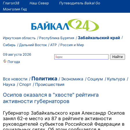
Глагол38
Наш Север
Путеводитель Baikal Go
Монголия Гид
Забайкальский край
Иркутская область
Республика Бурятия
Сибирь
Дальний Восток
АТР
Россия и Мир
09 августа 2026
Погода
Политика
Все новости
Экономика
Социум
Культура
Наука
Спорт
Происшествия
Осипов оказался в "хвосте" рейтинга
активности губернаторов
Губернатор Забайкальского края Александр Осипов
занял 62-е место из 87 в рейтинге активности
руководителей субъектов Российской Федерации в
социальных сетях. Об этом сообщается в