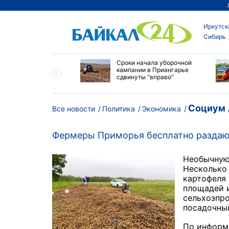
Иркутск
Сибирь
ество бюджетных
Сроки начала уборочной
выросло в
кампании в Приангарье
ибирских колледжах
сдвинуты "вправо"
Социум
Все новости
Политика
Экономика
Фермеры Приморья бесплатно раздают
Необычную
Несколько 
картофеля
площадей и
сельхозпро
посадочный
По информа