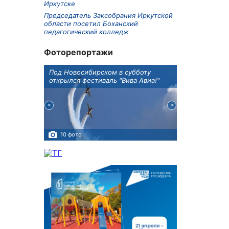
Иркутске
Председатель Заксобрания Иркутской
области посетил Боханский
педагогический колледж
Фоторепортажи
Оксана
Под Новосибирском в субботу
В Иркутске го
оддержке
открылся фестиваль "Вива Авиа!"
новую детску
10 фото
5 фото