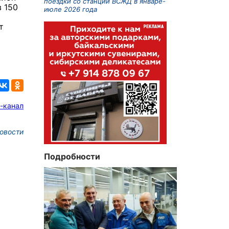
поездки со станций ВСЖД в январе-
 150
июле 2026 года
т
-канал
овости
Подробности