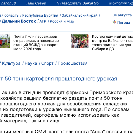
Глагол38
Наш Север
Путеводитель Baikal Go
Монголия Ги
06 августа
ая область
Республика Бурятия
Забайкальский край
Дальний Восток
АТР
Россия и Мир
Погода
Почти 7 млн пассажиров
Круглогодичный детск
отправились в поездки со
центр на Байкале - нов
станций ВСЖД в январе-
точка притяжения для
июле 2026 года
Сибири и ДВ
Культура
Наука
Спорт
Происшествия
 50 тонн картофеля прошлогоднего урожая
 акцию в эти дни проводят фермеры Приморского края
хозяйств решили бесплатно раздать почти 50 тонн
 прошлогоднего урожая для освобождения складских
 их подготовки к урожаю нынешнего года. По словам
изводителей, картофель можно использовать как
 материал, так и в пищу.
ции местных СМИ, картофель сорта "Анна" свезли в р