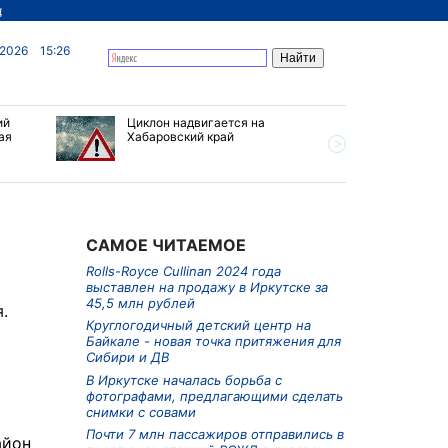
д
 2026
15:26
ий
Циклон надвигается на
В Иркутс
ая
Хабаровский край
борьба с
предлага
снимки с
САМОЕ ЧИТАЕМОЕ
Rolls-Royce Cullinan 2024 года
выставлен на продажу в Иркутске за
45,5 млн рублей
.
Круглогодичный детский центр на
Байкале - новая точка притяжения для
Сибири и ДВ
В Иркутске началась борьба с
фотографами, предлагающими сделать
снимки с совами
Почти 7 млн пассажиров отправились в
айон