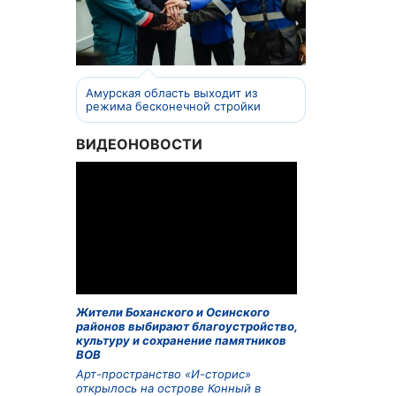
Амурская область выходит из
режима бесконечной стройки
ВИДЕОНОВОСТИ
Жители Боханского и Осинского
районов выбирают благоустройство,
культуру и сохранение памятников
ВОВ
Арт-пространство «И-сторис»
открылось на острове Конный в