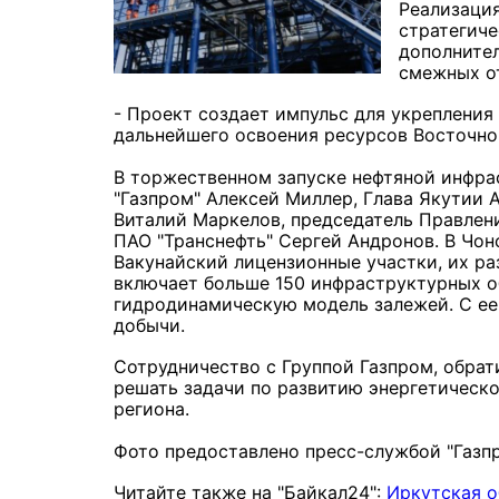
Реализация
стратегиче
дополнител
смежных о
- Проект создает импульс для укреплени
дальнейшего освоения ресурсов Восточной
В торжественном запуске нефтяной инфра
"Газпром" Алексей Миллер, Глава Якутии 
Виталий Маркелов, председатель Правлен
ПАО "Транснефть" Сергей Андронов. В Чон
Вакунайский лицензионные участки, их ра
включает больше 150 инфраструктурных о
гидродинамическую модель залежей. С е
добычи.
Сотрудничество с Группой Газпром, обрат
решать задачи по развитию энергетическ
региона.
Фото предоставлено пресс-службой "Газпр
Читайте также на "Байкал24":
Иркутская о