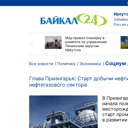
Иркутс
Забайка
Россия 
утске началась
Мэр провел планерку в
а с фотографами,
комитете по управлению
агающими сделать
Ленинским округом
и с совами
Иркутска
Социум
Все новости
Политика
Экономика
Глава Приангарья: Старт добычи нефти
нефтегазового сектора
В Приангар
начала пол
месторожде
старт про
в развитии