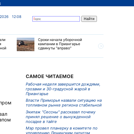
д
 2026
12:08
али
Сроки начала уборочной
Почти 7 
м
кампании в Приангарье
отправил
ьной
сдвинуты "вправо"
станций 
июле 202
САМОЕ ЧИТАЕМОЕ
Рабочая неделя завершится дождями,
грозами и 30-градусной жарой в
Приангарье
Власти Приморья назвали ситуацию на
зпром
топливном рынке региона стабильной
Экипаж "Сессны" рассказал почему
вал
принял решение о вынужденной
апом
посадке в тайге
Мэр провел планерку в комитете по
управлению Ленинским округом