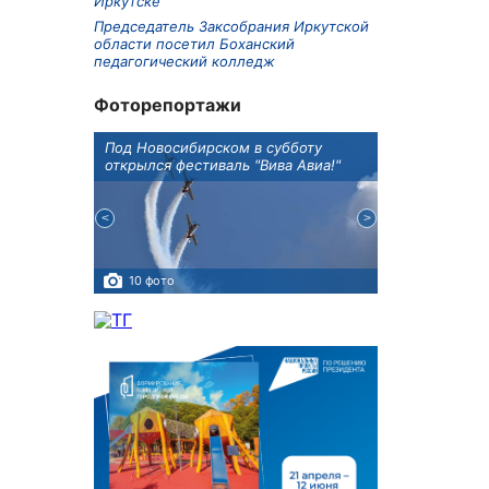
Иркутске
Председатель Заксобрания Иркутской
области посетил Боханский
педагогический колледж
Фоторепортажи
Оксана
Под Новосибирском в субботу
В Иркутске го
оддержке
открылся фестиваль "Вива Авиа!"
новую детску
10 фото
5 фото