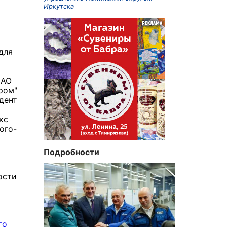
Иркутска
для
ПАО
ром"
дент
кс
ого-
Подробности
ости
го