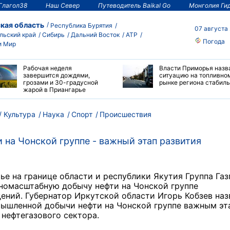
Глагол38
Наш Север
Путеводитель Baikal Go
Монголия Ги
кая область
Республика Бурятия
07 августа
льский край
Сибирь
Дальний Восток
АТР
Погода
и Мир
Рабочая неделя
Власти Приморья назв
завершится дождями,
ситуацию на топливно
грозами и 30-градусной
рынке региона стабил
жарой в Приангарье
Культура
Наука
Спорт
Происшествия
 на Чонской группе - важный этап развития
ье на границе области и республики Якутия Группа Га
номасштабную добычу нефти на Чонской группе
ний. Губернатор Иркутской области Игорь Кобзев наз
мышленной добычи нефти на Чонской группе важным эт
 нефтегазового сектора.