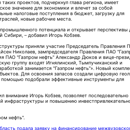
 таких проектов, подчеркнул глава региона, имеет
ское значение для экономики и влечет за собой
ьные налоговые поступления в бюджет, загрузку для
траслей, новые рабочие места.
я промышленного потенциала и открывает перспективы 
 Сибири, – добавил Игорь Кобзев.
структуры приняли участие Председатель Правления 
Айсен Николаев, зампредседателя Правления ПАО "Газп
ия ПАО "Газпром нефть" Александр Дюков и вице-прези
скую группу входят Игнялинский, Тымпучиканский и
зработкой занимается "Газпром нефть"». Новый компле
бъектов. Для освоения запасов создали цифровую геол
е помощью подобрали эффективные инструменты для
ил внимание Игорь Кобзев, позволяет последовательно
ой инфраструктуры и повышению инвестпривлекательн
ом нефть".
бласть подала заявку на финансирование межвузовско