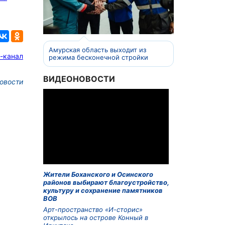
Амурская область выходит из
-канал
режима бесконечной стройки
ВИДЕОНОВОСТИ
овости
Жители Боханского и Осинского
районов выбирают благоустройство,
культуру и сохранение памятников
ВОВ
Арт-пространство «И-сторис»
открылось на острове Конный в