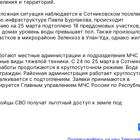
еления и территорий.
ложная ситуация наблюдается в Сотниковском поселе
 по инфраструктуре Павла Бурлакова, происходит
нию на 25 марта подтоплено 18 преддомовых участков,
х домах уровень воды превышает пол. Также произошл
астков в микрорайоне Зеленхоз в Улан-Удэ, однако жи
аботают местные администрации и подразделения МЧС
ные виды тяжелой техники. С 24 по 25 марта в Сотник
 работы продолжаются в круглосуточном режиме. Вода
граждан. Районная администрация работает круглосут
алкивается с подтоплением. Заявки принимаются в
ируется Главным управлением МЧС России по Республ
бойцы СВО получат льготный доступ к земле под
Подписывайтесь на наш Telegram