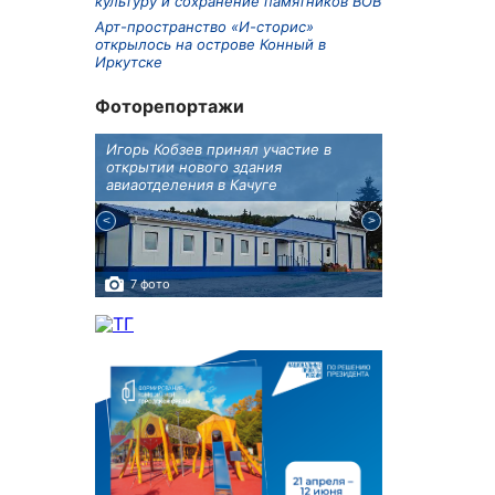
культуру и сохранение памятников ВОВ
Арт-пространство «И-сторис»
открылось на острове Конный в
Иркутске
Фоторепортажи
крытию
Игорь Кобзев принял участие в
Под Новосиби
еку
открытии нового здания
открылся фест
авиаотделения в Качуге
7 фото
10 фото