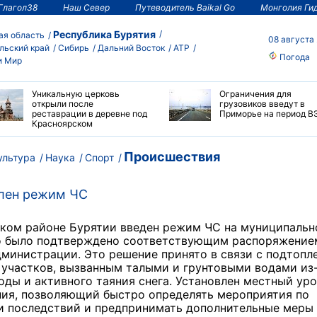
Глагол38
Наш Север
Путеводитель Baikal Go
Монголия Ги
Республика Бурятия
ая область
08 августа
льский край
Сибирь
Дальний Восток
АТР
Погода
и Мир
Уникальную церковь
Ограничения для
открыли после
грузовиков введут в
реставрации в деревне под
Приморье на период В
Красноярском
Происшествия
ультура
Наука
Спорт
влен режим ЧС
ском районе Бурятии введен режим ЧС на муниципаль
то было подтверждено соответствующим распоряжение
министрации. Это решение принято в связи с подтопл
участков, вызванным талыми и грунтовыми водами из
оды и активного таяния снега. Установлен местный ур
ния, позволяющий быстро определять мероприятия по
и последствий и предпринимать дополнительные меры