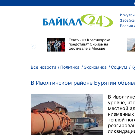
Иркутск
Забайка
Россия 
мир Путин наградил
Театры из Красноярска
ей Алтайского края
представят Сибирь на
пехи и многолетний
фестивале в Москве
Все новости
Политика
Экономика
Социум
К
В Иволгинском районе Бурятии объя
В Иволгин
уровне, ч
местной ад
низменных 
теплой пог
реагирова
ликвидаци