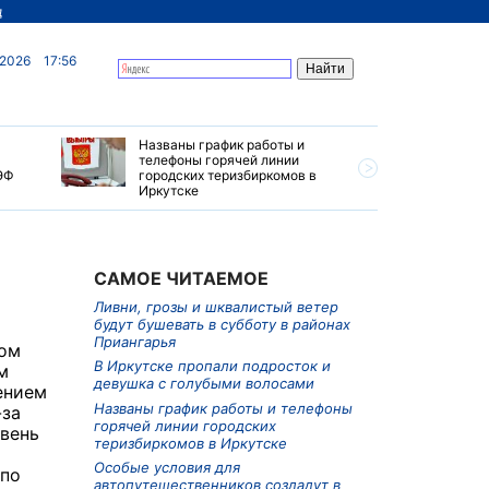
д
 2026
17:56
Названы график работы и
Особые у
телефоны горячей линии
автопуте
ЭФ
городских теризбиркомов в
создадут
Иркутске
САМОЕ ЧИТАЕМОЕ
Ливни, грозы и шквалистый ветер
будут бушевать в субботу в районах
Приангарья
ном
В Иркутске пропали подросток и
м
девушка с голубыми волосами
ением
Названы график работы и телефоны
-за
горячей линии городских
овень
теризбиркомов в Иркутске
Особые условия для
 по
автопутешественников создадут в