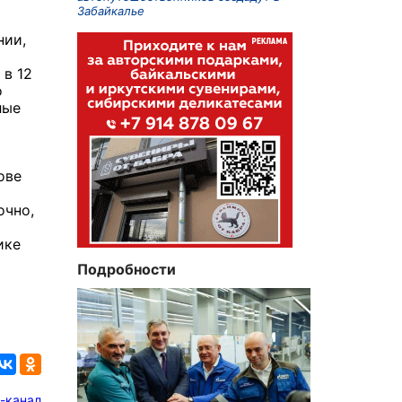
Забайкалье
нии,
 в 12
о
лые
ове
очно,
ике
Подробности
-канал