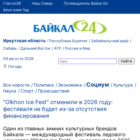
Глагол38
Наш Север
Путеводитель Baikal Go
Монголия Гид
Иркутская область
Республика Бурятия
Забайкальский край
Сибирь
Дальний Восток
АТР
Россия и Мир
09 августа 2026
Погода
Социум
Все новости
Политика
Экономика
Культура
Наука
Спорт
Происшествия
"Olkhon Ice Fest" отменили в 2026 году:
фестиваля не будет из-за отсутствия
финансирования
Один из главных зимних культурных брендов
Байкала — международный фестиваль ледового