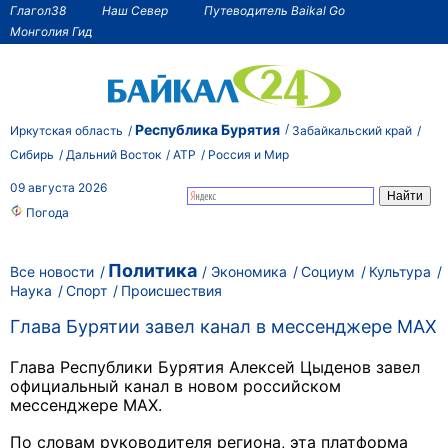
Глагол38
Наш Север
Путеводитель Baikal Go
Монголия Гид
Республика Бурятия
Иркутская область
Забайкальский край
Сибирь
Дальний Восток
АТР
Россия и Мир
09 августа 2026
Погода
Политика
Все новости
Экономика
Социум
Культура
Наука
Спорт
Происшествия
Глава Бурятии завел канал в мессенджере MAX
Глава Республики Бурятия Алексей Цыденов завел
официальный канал в новом российском
мессенджере MAX.
По словам руководителя региона, эта платформа