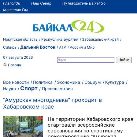
Глагол38
Наш Север
Путеводитель Baikal Go
Монголия Гид
Иркутская область
Республика Бурятия
Забайкальский край
Дальний Восток
Сибирь
АТР
Россия и Мир
07 августа 2026
Погода
Все новости
Политика
Экономика
Социум
Культура
Спорт
Наука
Происшествия
"Амурская многодневка" проходит в
Хабаровском крае
На территории Хабаровского края
стартовали всероссийские
соревнования по спортивному
ориентированию "Амурская