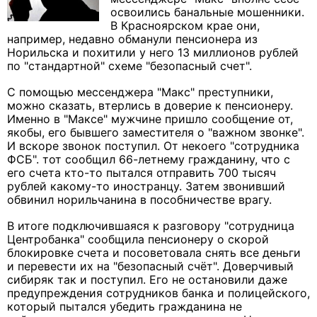
освоились банальные мошенники.
В Красноярском крае они,
например, недавно обманули пенсионера из
Норильска и похитили у него 13 миллионов рублей
по "стандартной" схеме "безопасный счет".
С помощью мессенджера "Макс" преступники,
можно сказать, втерлись в доверие к пенсионеру.
Именно в "Максе" мужчине пришло сообщение от,
якобы, его бывшего заместителя о "важном звонке".
И вскоре звонок поступил. От некоего "сотрудника
ФСБ". тот сообщил 66-летнему гражданину, что с
его счета кто-то пытался отправить 700 тысяч
рублей какому-то иностранцу. Затем звонивший
обвинил норильчанина в пособничестве врагу.
В итоге подключившаяся к разговору "сотрудница
Центробанка" сообщила пенсионеру о скорой
блокировке счета и посоветовала снять все деньги
и перевести их на "безопасный счёт". Доверчивый
сибиряк так и поступил. Его не остановили даже
предупреждения сотрудников банка и полицейского,
который пытался убедить гражданина не