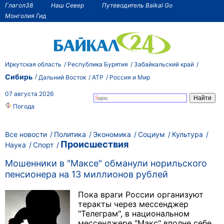
Глагол38
Наш Север
Путеводитель Baikal Go
Монголия Гид
Иркутская область
Республика Бурятия
Забайкальский край
Сибирь
Дальний Восток
АТР
Россия и Мир
07 августа 2026
Погода
Все новости
Политика
Экономика
Социум
Культура
Происшествия
Наука
Спорт
Мошенники в "Максе" обманули норильского
пенсионера на 13 миллионов рублей
Пока враги России организуют
теракты через мессенджер
"Телеграм", в национальном
мессенджере "Макс" вполне себе