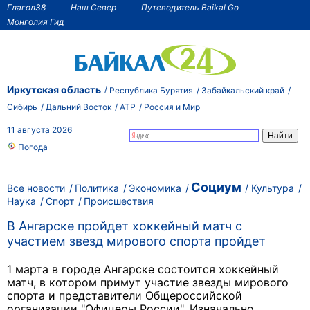
Глагол38
Наш Север
Путеводитель Baikal Go
Монголия Гид
Иркутская область
Республика Бурятия
Забайкальский край
Сибирь
Дальний Восток
АТР
Россия и Мир
11 августа 2026
Погода
Социум
Все новости
Политика
Экономика
Культура
Наука
Спорт
Происшествия
В Ангарске пройдет хоккейный матч с
участием звезд мирового спорта пройдет
1 марта в городе Ангарске состоится хоккейный
матч, в котором примут участие звезды мирового
спорта и представители Общероссийской
организации "Офицеры России". Изначально