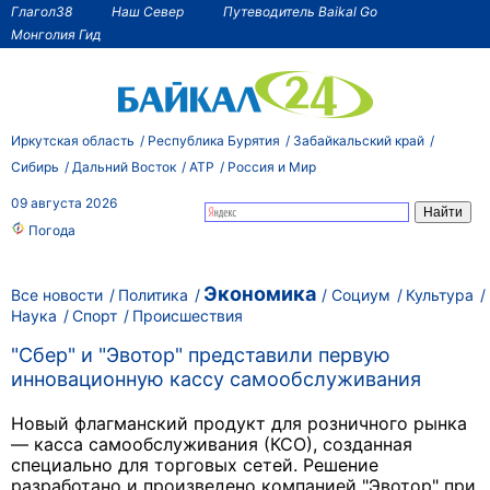
Глагол38
Наш Север
Путеводитель Baikal Go
Монголия Гид
Иркутская область
Республика Бурятия
Забайкальский край
Сибирь
Дальний Восток
АТР
Россия и Мир
09 августа 2026
Погода
Экономика
Все новости
Политика
Социум
Культура
Наука
Спорт
Происшествия
"Сбер" и "Эвотор" представили первую
инновационную кассу самообслуживания
Hовый флагманский продукт для розничного рынка
— касса самообслуживания (КСО), созданная
специально для торговых сетей. Решение
разработано и произведено компанией "Эвотор" при