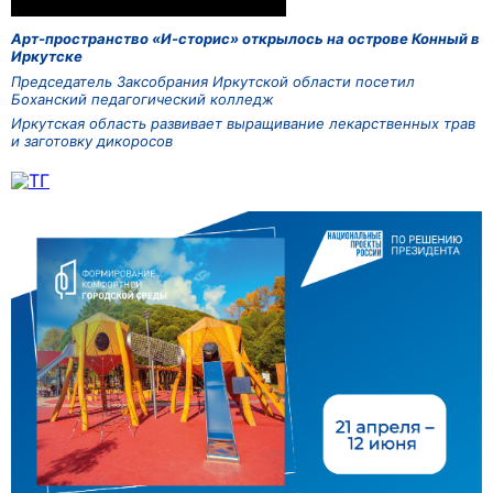
Арт-пространство «И-сторис» открылось на острове Конный в
Иркутске
Председатель Заксобрания Иркутской области посетил
Боханский педагогический колледж
Иркутская область развивает выращивание лекарственных трав
и заготовку дикоросов