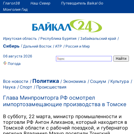
Глагол38
Наш Север
Путеводитель Baikal Go
Монголия Гид
Иркутская область
Республика Бурятия
Забайкальский край
Сибирь
Дальний Восток
АТР
Россия и Мир
06 августа 2026
Погода
Политика
Все новости
Экономика
Социум
Культура
Наука
Спорт
Происшествия
Глава Минпромторга РФ осмотрел
импортозамещающие производства в Томске
В субботу, 22 марта, министр промышленности и
торговли РФ Антон Алиханов, который находится в
Томской области с рабочей поездкой, и губернатор
региона Владимир Мазур посетили Томский