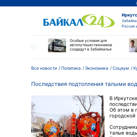
Иркутс
Забайка
Россия 
и Приморья назвали
Особые условия для
цию на топливном
автопутешественников
 региона стабильной
создадут в Забайкалье
Все новости
Политика
Экономика
Социум
К
Последствия подтопления талыми вод
В Иркутск
последстви
Об этом в 
городской
Сотрудник
талые воды