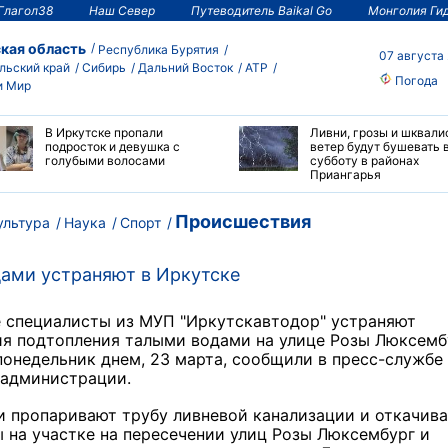
Глагол38
Наш Север
Путеводитель Baikal Go
Монголия Ги
кая область
Республика Бурятия
07 августа
льский край
Сибирь
Дальний Восток
АТР
Погода
и Мир
В Иркутске пропали
Ливни, грозы и шквали
подросток и девушка с
ветер будут бушевать 
голубыми волосами
субботу в районах
Приангарья
Происшествия
ультура
Наука
Спорт
ами устраняют в Иркутске
е специалисты из МУП "Иркутскавтодор" устраняют
я подтопления талыми водами на улице Розы Люксемб
понедельник днем, 23 марта, сообщили в пресс-службе
 администрации.
и пропаривают трубу ливневой канализации и откачив
 на участке на пересечении улиц Розы Люксембург и