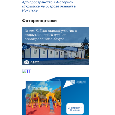
Арт-пространство «И-сторис»
открылось на острове Конный в
Иркутске
Фоторепортажи
бботу
Игорь Кобзев принял участие в
В Иркутске п
а Авиа!"
открытии нового здания
двойняшки
авиаотделения в Качуге
7 фото
3 фото