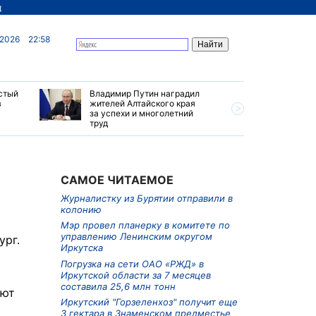
д
 2026
22:58
стый
Владимир Путин наградил
В Хабаро
в
жителей Алтайского края
виновног
за успехи и многолетний
двигател
труд
время по
САМОЕ ЧИТАЕМОЕ
Журналистку из Бурятии отправили в
колонию
Мэр провел планерку в комитете по
управлению Ленинским округом
ург.
Иркутска
Погрузка на сети ОАО «РЖД» в
Иркутской области за 7 месяцев
составила 25,6 млн тонн
ают
Иркутский "Горзеленхоз" получит еще
3 гектара в Знаменском предместье