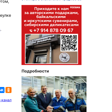
угом,
еулке
е
.
Подробности
-канал