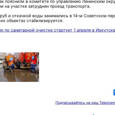
ак пояснили в комитете по управлению Ленинским окр
ии на участке затруднен проезд транспорта.
руб и откачкой воды занимались в 14-м Советском пер
тих объектах стабилизируется.
к по санитарной очистке стартует 1 апреля в Иркутск
Подписывайтесь на наш Telegram