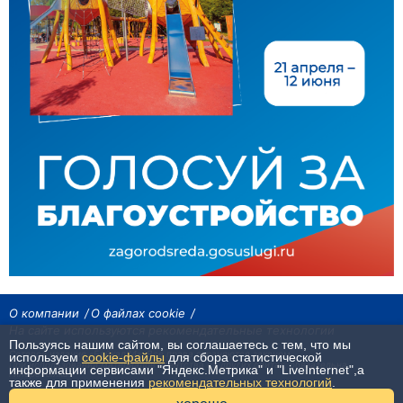
О компании
О файлах cookie
На сайте используются рекомендательные технологии
Пользуясь нашим сайтом, вы соглашаетесь с тем, что мы
Сетевое издание «Байкал24». Все права охраняются законом.
используем
cookie-файлы
для сбора статистической
При использовании материалов агентства на других сайтах, обязательна
информации сервисами "Яндекс.Метрика" и "LiveInternet",а
гиперссылка.
также для применения
рекомендательных технологий
.