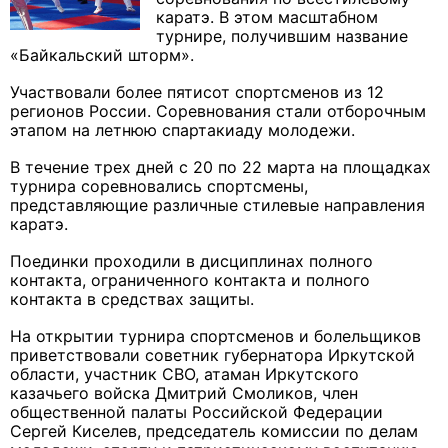
каратэ. В этом масштабном
турнире, получившим название
«Байкальский шторм».
Участвовали более пятисот спортсменов из 12
регионов России. Соревнования стали отборочным
этапом на летнюю спартакиаду молодежи.
В течение трех дней с 20 по 22 марта на площадках
турнира соревновались спортсмены,
представляющие различные стилевые направления
каратэ.
Поединки проходили в дисциплинах полного
контакта, ограниченного контакта и полного
контакта в средствах защиты.
На открытии турнира спортсменов и болельщиков
приветствовали советник губернатора Иркутской
области, участник СВО, атаман Иркутского
казачьего войска Дмитрий Смоликов, член
общественной палаты Российской Федерации
Сергей Киселев, председатель комиссии по делам