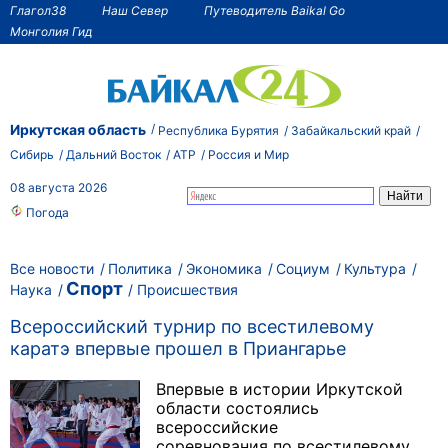
Глагол38
Наш Север
Путеводитель Baikal Go
Монголия Гид
Иркутская область
Республика Бурятия
Забайкальский край
Сибирь
Дальний Восток
АТР
Россия и Мир
08 августа 2026
Погода
Все новости
Политика
Экономика
Социум
Культура
Спорт
Наука
Происшествия
Всероссийский турнир по всестилевому
каратэ впервые прошел в Приангарье
Впервые в истории Иркутской
области состоялись
всероссийские
соревнования по всестилевому