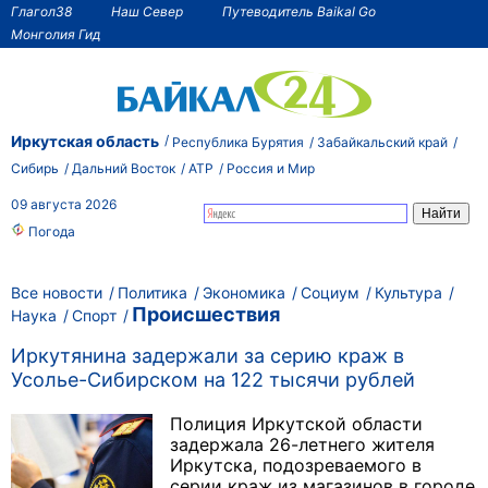
Глагол38
Наш Север
Путеводитель Baikal Go
Монголия Гид
Иркутская область
Республика Бурятия
Забайкальский край
Сибирь
Дальний Восток
АТР
Россия и Мир
09 августа 2026
Погода
Все новости
Политика
Экономика
Социум
Культура
Происшествия
Наука
Спорт
Иркутянина задержали за серию краж в
Усолье-Сибирском на 122 тысячи рублей
Полиция Иркутской области
задержала 26-летнего жителя
Иркутска, подозреваемого в
серии краж из магазинов в городе