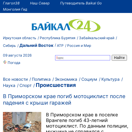
Глагол38
Наш Север
Путеводитель Baikal Go
Монголия Гид
Иркутская область
Республика Бурятия
Забайкальский край
Дальний Восток
Сибирь
АТР
Россия и Мир
09 августа 2026
Погода
Все новости
Политика
Экономика
Социум
Культура
Происшествия
Наука
Спорт
В Приморском крае погиб мотоциклист после
падения с крыши гаражей
В Приморском крае в поселке
Врангеле погиб 43-летний
мотоциклист. По данным полиции,
мужчина не справился с