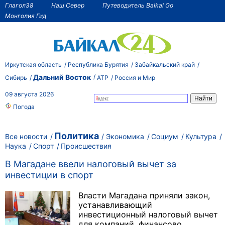
Глагол38
Наш Север
Путеводитель Baikal Go
Монголия Гид
Иркутская область
Республика Бурятия
Забайкальский край
Дальний Восток
Сибирь
АТР
Россия и Мир
09 августа 2026
Погода
Политика
Все новости
Экономика
Социум
Культура
Наука
Спорт
Происшествия
В Магадане ввели налоговый вычет за
инвестиции в спорт
Власти Магадана приняли закон,
устанавливающий
инвестиционный налоговый вычет
для компаний, финансово