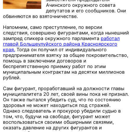
Ачинского окружного совета
депутатов и его сообщников. Они
обвиняются во взяточничестве.
Напомним, само преступление, по версии
следствия, совершено фигурантами, когда нынешний
зампред спикера окружного парламента
работал
главой Большеулуйского района Красноярского
края.
Тогда он получил от индивидуального
предпринимателя взятку за общее покровительство,
помощь в заключении договоров и
беспрепятственную приемку работ по этим
муниципальным контрактам на десятки миллионов
рублей.
Сам фигурант, проработавший на должности главы
муниципалитета 20 лет, своей вины пока не признал.
Он также пытался убедить суд, что по состоянию
здоровья не может находиться под стражей.
Однако следователь и прокурор убедили судью в
том, что, будучи на свободе, фигурант может
воспользоваться своими обширными связями,
оказать давление на других фигурантов и