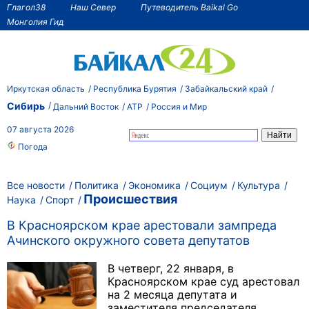
Глагол38
Наш Север
Путеводитель Baikal Go
Монголия Гид
Иркутская область
Республика Бурятия
Забайкальский край
Сибирь
Дальний Восток
АТР
Россия и Мир
07 августа 2026
Погода
Все новости
Политика
Экономика
Социум
Культура
Происшествия
Наука
Спорт
В Красноярском крае арестовали зампреда
Ачинского окружного совета депутатов
В четверг, 22 января, в
Красноярском крае суд арестовал
на 2 месяца депутата и
заместителя председателя