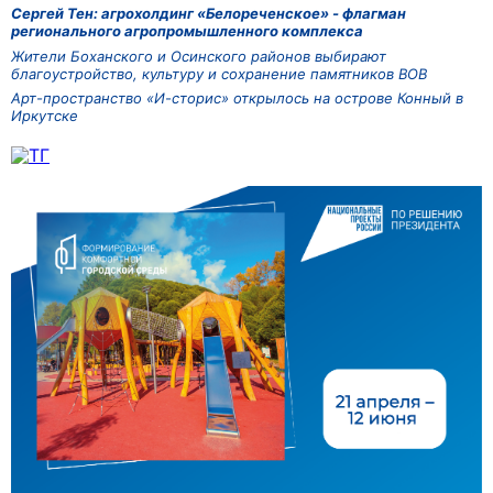
Сергей Тен: агрохолдинг «Белореченское» - флагман
регионального агропромышленного комплекса
Жители Боханского и Осинского районов выбирают
благоустройство, культуру и сохранение памятников ВОВ
Арт-пространство «И-сторис» открылось на острове Конный в
Иркутске