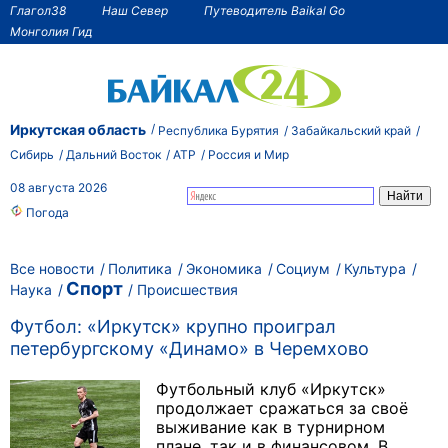
Глагол38
Наш Север
Путеводитель Baikal Go
Монголия Гид
Иркутская область
Республика Бурятия
Забайкальский край
Сибирь
Дальний Восток
АТР
Россия и Мир
08 августа 2026
Погода
Все новости
Политика
Экономика
Социум
Культура
Спорт
Наука
Происшествия
Футбол: «Иркутск» крупно проиграл
петербургскому «Динамо» в Черемхово
Футбольный клуб «Иркутск»
продолжает сражаться за своё
выживание как в турнирном
плане, так и в финансовом. В