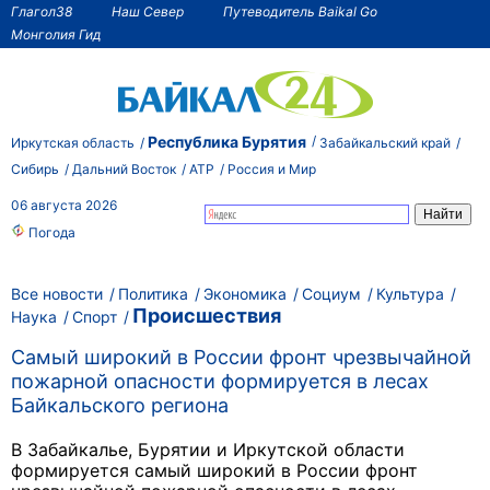
Глагол38
Наш Север
Путеводитель Baikal Go
Монголия Гид
Республика Бурятия
Иркутская область
Забайкальский край
Сибирь
Дальний Восток
АТР
Россия и Мир
06 августа 2026
Погода
Все новости
Политика
Экономика
Социум
Культура
Происшествия
Наука
Спорт
Самый широкий в России фронт чрезвычайной
пожарной опасности формируется в лесах
Байкальского региона
В Забайкалье, Бурятии и Иркутской области
формируется самый широкий в России фронт