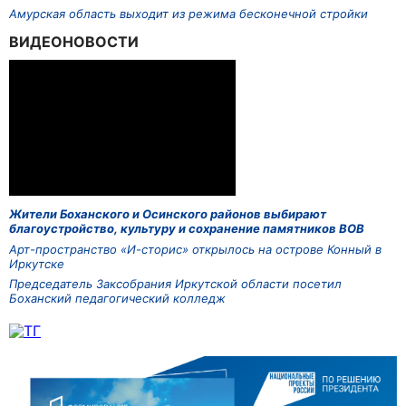
Амурская область выходит из режима бесконечной стройки
ВИДЕОНОВОСТИ
Жители Боханского и Осинского районов выбирают
благоустройство, культуру и сохранение памятников ВОВ
Арт-пространство «И-сторис» открылось на острове Конный в
Иркутске
Председатель Заксобрания Иркутской области посетил
Боханский педагогический колледж