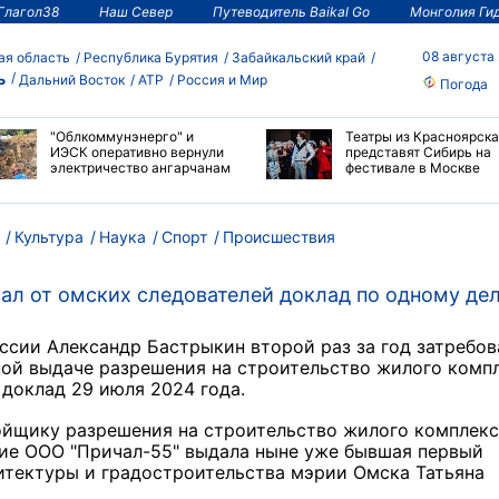
Глагол38
Наш Север
Путеводитель Baikal Go
Монголия Ги
08 августа
ая область
Республика Бурятия
Забайкальский край
ь
Дальний Восток
АТР
Россия и Мир
Погода
"Облкоммунэнерго" и
Театры из Красноярска
ИЭСК оперативно вернули
представят Сибирь на
электричество ангарчанам
фестивале в Москве
Культура
Наука
Спорт
Происшествия
вал от омских следователей доклад по одному де
ссии Александр Бастрыкин второй раз за год затребов
ной выдаче разрешения на строительство жилого комп
л доклад 29 июля 2024 года.
ойщику разрешения на строительство жилого комплекс
ние ООО "Причал-55" выдала ныне уже бывшая первый
итектуры и градостроительства мэрии Омска Татьяна