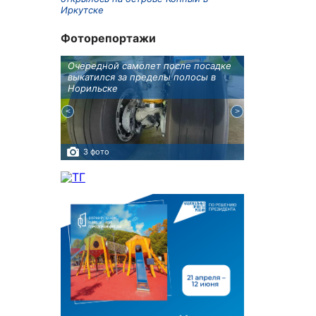
Иркутске
Фоторепортажи
бботу
Очередной самолет после посадке
Игорь Кобзев 
а Авиа!"
выкатился за пределы полосы в
открытии нов
Норильске
авиаотделения
3 фото
7 фото