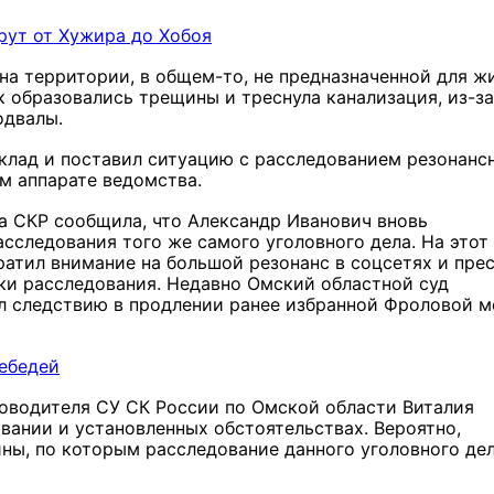
рут от Хужира до Хобоя
 на территории, в общем-то, не предназначенной для ж
к образовались трещины и треснула канализация, из-за
одвалы.
клад и поставил ситуацию с расследованием резонанс
ом аппарате ведомства.
ба СКР сообщила, что Александр Иванович вновь
асследования того же самого уголовного дела. На этот
атил внимание на большой резонанс в соцсетях и пре
ки расследования. Недавно Омский областной суд
л следствию в продлении ранее избранной Фроловой 
лебедей
уководителя СУ СК России по Омской области Виталия
вании и установленных обстоятельствах. Вероятно,
ны, по которым расследование данного уголовного де