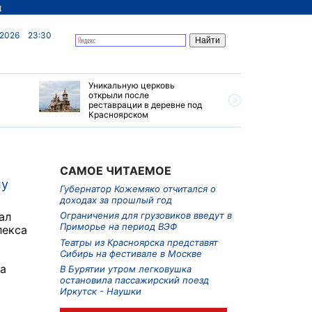
д
 2026
23:30
Уникальную церковь
Ограниче
открыли после
грузовик
реставрации в деревне под
Приморье
Красноярском
САМОЕ ЧИТАЕМОЕ
лу
Губернатор Кожемяко отчитался о
доходах за прошлый год
ал
Ограничения для грузовиков введут в
Приморье на период ВЭФ
лекса
Театры из Красноярска представят
Сибирь на фестивале в Москве
а
В Бурятии утром легковушка
остановила пассажирский поезд
Иркутск - Наушки