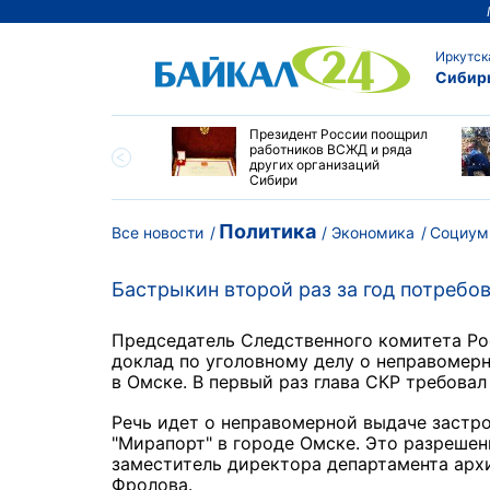
Иркутск
Сибир
утске пропали
Президент России поощрил
сток и девушка с
работников ВСЖД и ряда
ыми волосами
других организаций
Сибири
Политика
Все новости
Экономика
Социум
Бастрыкин второй раз за год потребо
Председатель Следственного комитета Ро
доклад по уголовному делу о неправомер
в Омске. В первый раз глава СКР требова
Речь идет о неправомерной выдаче застр
"Мирапорт" в городе Омске. Это разреше
заместитель директора департамента арх
Фролова.