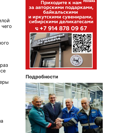
илой
 чего
ного
 раз
ссе
Подробности
меры
ла