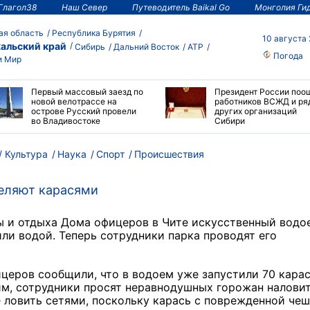
Глагол38
Наш Север
Путеводитель Baikal Go
Монголия Ги
ая область
Республика Бурятия
10 августа
альский край
Сибирь
Дальний Восток
АТР
Погода
и Мир
Первый массовый заезд по
Президент России поо
новой велотрассе на
работников ВСЖД и ря
острове Русский провели
других организаций
во Владивостоке
Сибири
Культура
Наука
Спорт
Происшествия
селяют карасями
ры и отдыха Дома офицеров в Чите искусственный водо
ли водой. Теперь сотрудники парка проводят его
церов сообщили, что в водоем уже запустили 70 карас
тим, сотрудники просят неравнодушных горожан налови
не ловить сетями, поскольку карась с поврежденной че