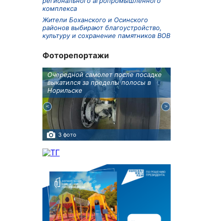
регионального агропромышленного
комплекса
Жители Боханского и Осинского
районов выбирают благоустройство,
культуру и сохранение памятников ВОВ
Фоторепортажи
бботу
Очередной самолет после посадке
Игорь Кобзев 
а Авиа!"
выкатился за пределы полосы в
открытии нов
Норильске
авиаотделения
3 фото
7 фото