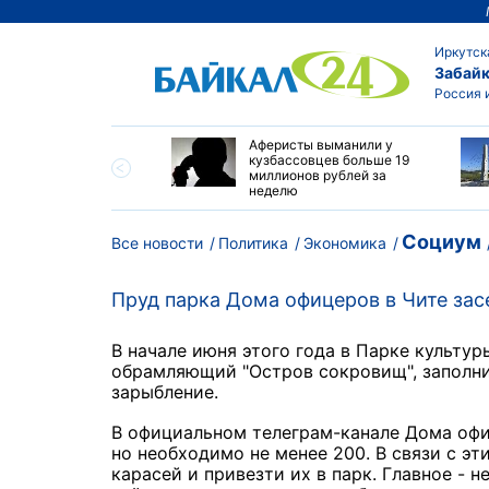
Иркутск
Забайк
Россия 
ны график работы и
Аферисты выманили у
оны горячей линии
кузбассовцев больше 19
ских теризбиркомов в
миллионов рублей за
ске
неделю
Социум
Все новости
Политика
Экономика
Пруд парка Дома офицеров в Чите за
В начале июня этого года в Парке культу
обрамляющий "Остров сокровищ", заполни
зарыбление.
В официальном телеграм-канале Дома офи
но необходимо не менее 200. В связи с э
карасей и привезти их в парк. Главное - 