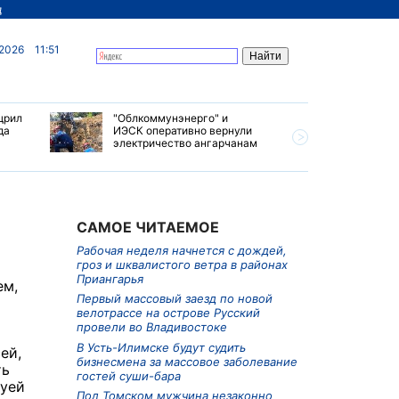
д
 2026
11:51
щрил
"Облкоммунэнерго" и
Театры и
да
ИЭСК оперативно вернули
представ
электричество ангарчанам
фестивал
САМОЕ ЧИТАЕМОЕ
Рабочая неделя начнется с дождей,
гроз и шквалистого ветра в районах
Приангарья
ем,
Первый массовый заезд по новой
велотрассе на острове Русский
провели во Владивостоке
В Усть-Илимске будут судить
ей,
бизнесмена за массовое заболевание
ть
гостей суши-бара
шуей
Под Томском мужчина незаконно